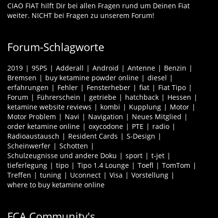
CIAO FIAT hilft Dir bei allen Fragen rund um Deinen Fiat
weiter. NICHT bei Fragen zu unserem Forum!
Forum-Schlagworte
2019
95PS
Adderall
Android
Antenne
Benzin
Bremsen
buy ketamine powder online
diesel
erfahrungen
Fehler
Fensterheber
fiat
Fiat Tipo
Forum
Führerschein
getriebe
hatchback
Hessen
ketamine website reviews
kombi
Kupplung
Motor
Motor Problem
Navi
Navigation
Neues Mitglied
order ketamine online
oxycodone
PTE
radio
Radioaustausch
Resident Cards
S-Design
Scheinwerfer
Schotten
Schulzeugnisse und andere Doku
sport
t-jet
tieferlegung
tipo
Tipo 1.4 Lounge
Toefl
TomTom
Treffen
tuning
Uconnect
Visa
Vorstellung
where to buy ketamine online
FCA Community's