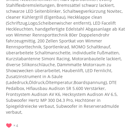
Stahlflexbremsleitungen, Bremssättel schwarz lackiert,
schwarze LED Seitenblinker, Schaltwegverkürzung Novitec,
cleaner Kühlergrill (Eigenbau), Heckklappe clean
(Schriftzug,Logo,Scheibenwischer entfernt), LED Facelift
Heckleuchten, handgefertigte Edelstahl Abgasanlage ab Kat
von Wimmer Rennsporttechnik 80er Doppelendrohr
fahrzeugmittig, 200 Zellen Sportkat von Wimmer
Rennsporttechnik, Sportlenkrad, MOMO Schaltknauf,
überarbeitete Schaltmanschette, individuelle Fußmatten,
Kurzstabantenne Simoni Racing, Motoranbauteile lackiert,
diverse Silikonschläuche, Dämmmatte Motorraum zu
Showzwecken überarbeitet, Haubenlift, LED Fernlicht,
Zusatzinstrument in A-Säule
(Ladedruck,Öldruck,Öltemperatur,Boardspannung), DTE
Pedalbox, Hifiausbau Audison SR 5.600 Verstärker,
Frontsystem Audison AV K6, Hecksystem Audison AV 6.5,
Subwoofer Hertz MP 300 D4.3 Pro, Hochtöner in
Spiegeldreiecke verbaut, Subwoofer in Reserveradmulde
verbaut,
4