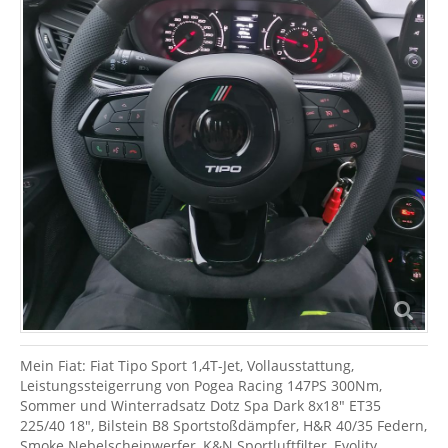
Mein Fiat: Fiat Tipo Sport 1,4T-Jet, Vollausstattung,
Leistungssteigerrung von Pogea Racing 147PS 300Nm,
Sommer und Winterradsatz Dotz Spa Dark 8x18" ET35
225/40 18", Bilstein B8 Sportstoßdämpfer, H&R 40/35 Federn,
Smoke Nebelscheinwerfer, K&N Sportluftfilter, Evolity