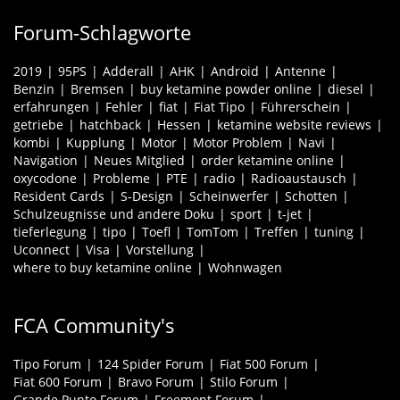
Forum-Schlagworte
2019
95PS
Adderall
AHK
Android
Antenne
Benzin
Bremsen
buy ketamine powder online
diesel
erfahrungen
Fehler
fiat
Fiat Tipo
Führerschein
getriebe
hatchback
Hessen
ketamine website reviews
kombi
Kupplung
Motor
Motor Problem
Navi
Navigation
Neues Mitglied
order ketamine online
oxycodone
Probleme
PTE
radio
Radioaustausch
Resident Cards
S-Design
Scheinwerfer
Schotten
Schulzeugnisse und andere Doku
sport
t-jet
tieferlegung
tipo
Toefl
TomTom
Treffen
tuning
Uconnect
Visa
Vorstellung
where to buy ketamine online
Wohnwagen
FCA Community's
Tipo Forum
124 Spider Forum
Fiat 500 Forum
Fiat 600 Forum
Bravo Forum
Stilo Forum
Grande Punto Forum
Freemont Forum