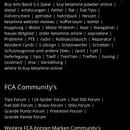
Buy Ielts Band 5.5 Qatar
buy ketamine powder online
diesel
erfahrungen
Fehler
fiat
Fiat Tipo
Führerschein
getriebe
hatchback
Hessen
ketamine website reviews
Kofferraum
kombi
Kupplung
Motor
Motor Problem
Navi
Navigation
Neues Mitglied
order ketamine online
oxycodone
Probleme
PTE
radio
Radioaustausch
Reparatur
Resident Cards
S-Design
Scheinwerfer
Schotten
Schulzeugnisse und andere Doku
sport
t-jet
tieferlegung
tipo
Toefl
TomTom
Treffen
tuning
Uconnect
Visa
Vorstellung
where to buy ketamine online
FCA Community's
Tipo Forum
124 Spider Forum
Fiat 500 Forum
Fiat 600 Forum
Bravo Forum
Stilo Forum
Grande Punto Forum
Freemont Forum
Grande Panda Forum
Weitere FCA Konzen Marken Community's