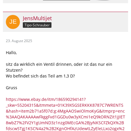
JensMultijet
Tipo-Schrauber
23. August 2025
Hallo,
sitz da wirklich ein Ventil drinnen, oder ist das nur ein
Stutzen?
Wo befindet sich das Teil am 1,3 D?
Gruss
https://www.ebay.de/itm/186590294141?
_skw=55204315&itmmeta=01K39X5GSERKKK8787C7WRENTS
&hash=item2b71a5f07d:g:4MgAAOSwiOlmoKyG&itmprp=enc
%3AAQAKAAAAwFkggFvd1GGDu0w3yXCmi1eQ9kORNZit1jJIET
8wbZ7%2FV2Y1gUmND3z1nzg0MEcGA%2BjyNKSCFZkQX%2B
fdscw5Tgj1KSCN4a2%2B2KgnOHfAzUdewtLZyEleLLxo2ogx%2