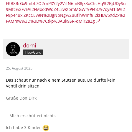
FKB8RrGx9mbL7O2rnPXY2y2VrfN6mB8jk8oChcHq%2BjUDySu
9Mfc%2FvE%2FMoodWqZ4L2wXpmMGWr9PFf8797oyM1l6%2
F9p44BxIZKcCEv9N%2BgNbNg%2BuflhWmf8i2kHEw5XdZx%2
FAMmw%3D%3D%7Ctkp%3ABk9SR-qMlr2aZg
dorni
Tipo-Guru
25. August 2025
Das schaut nur nach einem Stutzen aus. Da dürfte kein
Ventil drin sitzen.
Grüße Don Dirk
...Mich erschüttert nichts.
Ich habe 3 Kinder