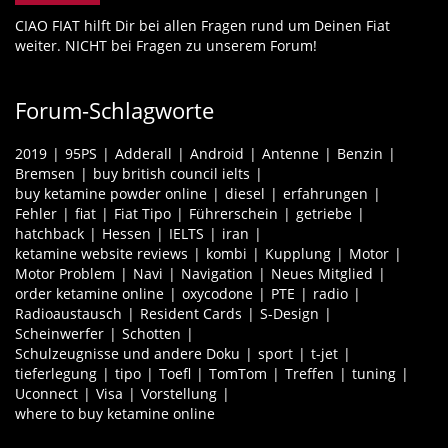
CIAO FIAT hilft Dir bei allen Fragen rund um Deinen Fiat
weiter. NICHT bei Fragen zu unserem Forum!
Forum-Schlagworte
2019
95PS
Adderall
Android
Antenne
Benzin
Bremsen
buy british council ielts
buy ketamine powder online
diesel
erfahrungen
Fehler
fiat
Fiat Tipo
Führerschein
getriebe
hatchback
Hessen
IELTS
iran
ketamine website reviews
kombi
Kupplung
Motor
Motor Problem
Navi
Navigation
Neues Mitglied
order ketamine online
oxycodone
PTE
radio
Radioaustausch
Resident Cards
S-Design
Scheinwerfer
Schotten
Schulzeugnisse und andere Doku
sport
t-jet
tieferlegung
tipo
Toefl
TomTom
Treffen
tuning
Uconnect
Visa
Vorstellung
where to buy ketamine online