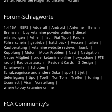
weiter. NICHT bei Fragen zu unserem Forum!
Forum-Schlagworte
1.4 16V
95PS
Adderall
Android
Antenne
Benzin
Bremsen
buy ketamine powder online
diesel
erfahrungen
Fehler
fiat
Fiat Tipo
Forum
Führerschein
getriebe
hatchback
Hessen
Italien
Kaufberatung
ketamine website reviews
kombi
Kupplung
Motor
Motor Problem
Navi
Navigation
Neues Mitglied
order ketamine online
oxycodone
PTE
radio
Radioaustausch
Resident Cards
S-Design
Scheinwerfer
Schotten
Schulzeugnisse und andere Doku
sport
t-jet
tieferlegung
tipo
Toefl
TomTom
Treffen
tuning
Uconnect
Visa
Vorstellung
where to buy ketamine online
FCA Community's