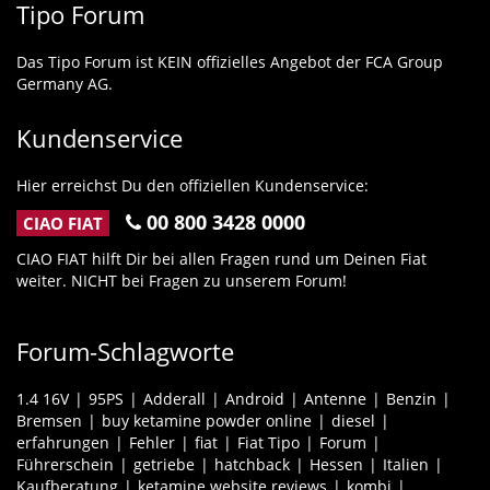
Tipo Forum
Das Tipo Forum ist KEIN offizielles Angebot der FCA Group
Germany AG.
Kundenservice
Hier erreichst Du den offiziellen Kundenservice:
00 800 3428 0000
CIAO FIAT
CIAO FIAT hilft Dir bei allen Fragen rund um Deinen Fiat
weiter. NICHT bei Fragen zu unserem Forum!
Forum-Schlagworte
1.4 16V
95PS
Adderall
Android
Antenne
Benzin
Bremsen
buy ketamine powder online
diesel
erfahrungen
Fehler
fiat
Fiat Tipo
Forum
Führerschein
getriebe
hatchback
Hessen
Italien
Kaufberatung
ketamine website reviews
kombi