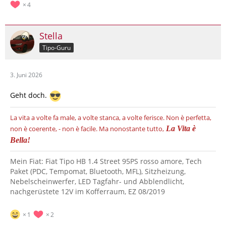
4
Stella
Tipo-Guru
3. Juni 2026
Geht doch.
La vita a volte fa male, a volte stanca, a volte ferisce.
Non è perfetta,
non è coerente, - non è facile.
Ma nonostante tutto,
La Vita è
Bella!
Mein Fiat: Fiat Tipo HB 1.4 Street 95PS rosso amore, Tech
Paket (PDC, Tempomat, Bluetooth, MFL), Sitzheizung,
Nebelscheinwerfer, LED Tagfahr- und Abblendlicht,
nachgerüstete 12V im Kofferraum, EZ 08/2019
1
2