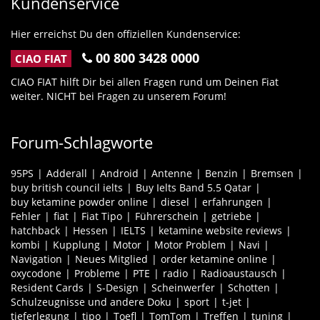
Kundenservice
Hier erreichst Du den offiziellen Kundenservice:
00 800 3428 0000
CIAO FIAT
CIAO FIAT hilft Dir bei allen Fragen rund um Deinen Fiat
weiter. NICHT bei Fragen zu unserem Forum!
Forum-Schlagworte
95PS
Adderall
Android
Antenne
Benzin
Bremsen
buy british council ielts
Buy Ielts Band 5.5 Qatar
buy ketamine powder online
diesel
erfahrungen
Fehler
fiat
Fiat Tipo
Führerschein
getriebe
hatchback
Hessen
IELTS
ketamine website reviews
kombi
Kupplung
Motor
Motor Problem
Navi
Navigation
Neues Mitglied
order ketamine online
oxycodone
Probleme
PTE
radio
Radioaustausch
Resident Cards
S-Design
Scheinwerfer
Schotten
Schulzeugnisse und andere Doku
sport
t-jet
tieferlegung
tipo
Toefl
TomTom
Treffen
tuning