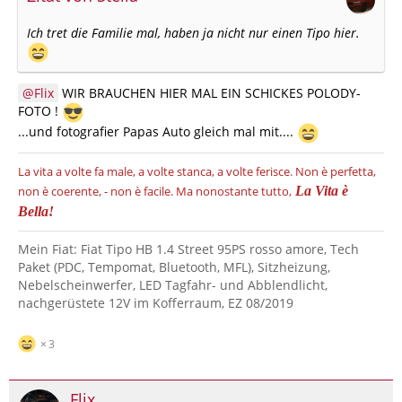
Ich tret die Familie mal, haben ja nicht nur einen Tipo hier.
Flix
WIR BRAUCHEN HIER MAL EIN SCHICKES POLODY-
FOTO !
...und fotografier Papas Auto gleich mal mit....
La vita a volte fa male, a volte stanca, a volte ferisce.
Non è perfetta,
non è coerente, - non è facile.
Ma nonostante tutto,
La Vita è
Bella!
Mein Fiat: Fiat Tipo HB 1.4 Street 95PS rosso amore, Tech
Paket (PDC, Tempomat, Bluetooth, MFL), Sitzheizung,
Nebelscheinwerfer, LED Tagfahr- und Abblendlicht,
nachgerüstete 12V im Kofferraum, EZ 08/2019
3
Flix