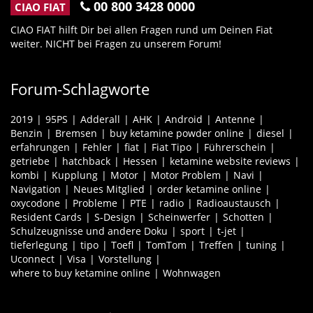
00 800 3428 0000
CIAO FIAT
CIAO FIAT hilft Dir bei allen Fragen rund um Deinen Fiat
weiter. NICHT bei Fragen zu unserem Forum!
Forum-Schlagworte
2019
95PS
Adderall
AHK
Android
Antenne
Benzin
Bremsen
buy ketamine powder online
diesel
erfahrungen
Fehler
fiat
Fiat Tipo
Führerschein
getriebe
hatchback
Hessen
ketamine website reviews
kombi
Kupplung
Motor
Motor Problem
Navi
Navigation
Neues Mitglied
order ketamine online
oxycodone
Probleme
PTE
radio
Radioaustausch
Resident Cards
S-Design
Scheinwerfer
Schotten
Schulzeugnisse und andere Doku
sport
t-jet
tieferlegung
tipo
Toefl
TomTom
Treffen
tuning
Uconnect
Visa
Vorstellung
where to buy ketamine online
Wohnwagen