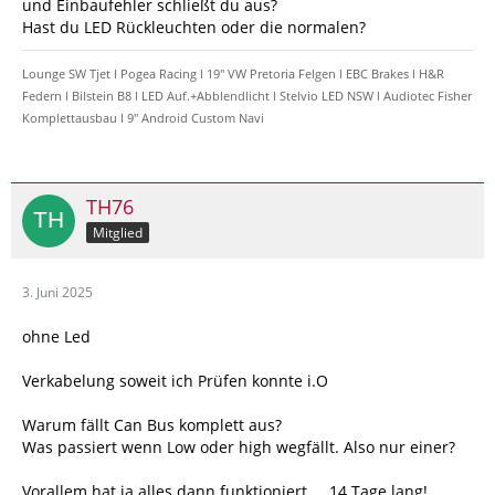
und Einbaufehler schließt du aus?
Hast du LED Rückleuchten oder die normalen?
Lounge SW Tjet l Pogea Racing l 19" VW Pretoria Felgen l EBC Brakes l H&R
Federn l Bilstein B8 l LED Auf.+Abblendlicht l Stelvio LED NSW l Audiotec Fisher
Komplettausbau l 9" Android Custom Navi
TH76
Mitglied
3. Juni 2025
ohne Led
Verkabelung soweit ich Prüfen konnte i.O
Warum fällt Can Bus komplett aus?
Was passiert wenn Low oder high wegfällt. Also nur einer?
Vorallem hat ja alles dann funktioniert.... 14 Tage lang!