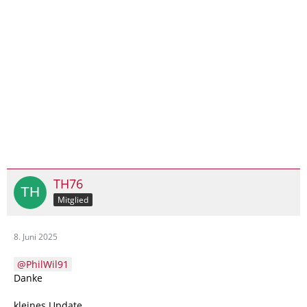
TH76
Mitglied
8. Juni 2025
PhilWil91
Danke
kleines Update