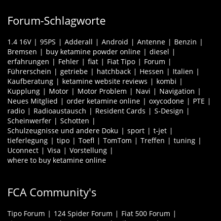
Forum-Schlagworte
1.4 16V
95PS
Adderall
Android
Antenne
Benzin
Bremsen
buy ketamine powder online
diesel
erfahrungen
Fehler
fiat
Fiat Tipo
Forum
Führerschein
getriebe
hatchback
Hessen
Italien
Kaufberatung
ketamine website reviews
kombi
Kupplung
Motor
Motor Problem
Navi
Navigation
Neues Mitglied
order ketamine online
oxycodone
PTE
radio
Radioaustausch
Resident Cards
S-Design
Scheinwerfer
Schotten
Schulzeugnisse und andere Doku
sport
t-jet
tieferlegung
tipo
Toefl
TomTom
Treffen
tuning
Uconnect
Visa
Vorstellung
where to buy ketamine online
FCA Community's
Tipo Forum
124 Spider Forum
Fiat 500 Forum