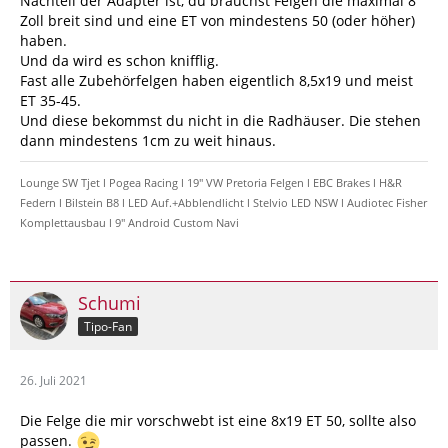
Nachteil der Adapter ist, du brauchst Felgen die maximal 8
Zoll breit sind und eine ET von mindestens 50 (oder höher)
haben.
Und da wird es schon knifflig.
Fast alle Zubehörfelgen haben eigentlich 8,5x19 und meist
ET 35-45.
Und diese bekommst du nicht in die Radhäuser. Die stehen
dann mindestens 1cm zu weit hinaus.
Lounge SW Tjet l Pogea Racing l 19" VW Pretoria Felgen l EBC Brakes l H&R
Federn l Bilstein B8 l LED Auf.+Abblendlicht l Stelvio LED NSW l Audiotec Fisher
Komplettausbau l 9" Android Custom Navi
Schumi
Tipo-Fan
26. Juli 2021
Die Felge die mir vorschwebt ist eine 8x19 ET 50, sollte also
passen.