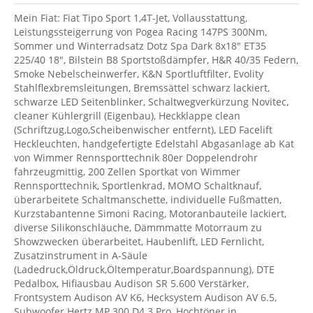
Mein Fiat: Fiat Tipo Sport 1,4T-Jet, Vollausstattung,
Leistungssteigerrung von Pogea Racing 147PS 300Nm,
Sommer und Winterradsatz Dotz Spa Dark 8x18" ET35
225/40 18", Bilstein B8 Sportstoßdämpfer, H&R 40/35 Federn,
Smoke Nebelscheinwerfer, K&N Sportluftfilter, Evolity
Stahlflexbremsleitungen, Bremssättel schwarz lackiert,
schwarze LED Seitenblinker, Schaltwegverkürzung Novitec,
cleaner Kühlergrill (Eigenbau), Heckklappe clean
(Schriftzug,Logo,Scheibenwischer entfernt), LED Facelift
Heckleuchten, handgefertigte Edelstahl Abgasanlage ab Kat
von Wimmer Rennsporttechnik 80er Doppelendrohr
fahrzeugmittig, 200 Zellen Sportkat von Wimmer
Rennsporttechnik, Sportlenkrad, MOMO Schaltknauf,
überarbeitete Schaltmanschette, individuelle Fußmatten,
Kurzstabantenne Simoni Racing, Motoranbauteile lackiert,
diverse Silikonschläuche, Dämmmatte Motorraum zu
Showzwecken überarbeitet, Haubenlift, LED Fernlicht,
Zusatzinstrument in A-Säule
(Ladedruck,Öldruck,Öltemperatur,Boardspannung), DTE
Pedalbox, Hifiausbau Audison SR 5.600 Verstärker,
Frontsystem Audison AV K6, Hecksystem Audison AV 6.5,
Subwoofer Hertz MP 300 D4.3 Pro, Hochtöner in