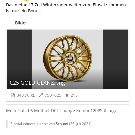
Das meine 17 Zoll Winterräder weiter zum Einsatz kommen
ist nur ein Bonus.
Bilder
C25 GOLD GLANZ.png
343,76 kB
750×625
215
Mein Fiat: 1,6 Multijet DCT Lounge Kombi 120PS #Luigi
Einmal editiert, zuletzt von
Schumi
(
26. Juli 2021
)