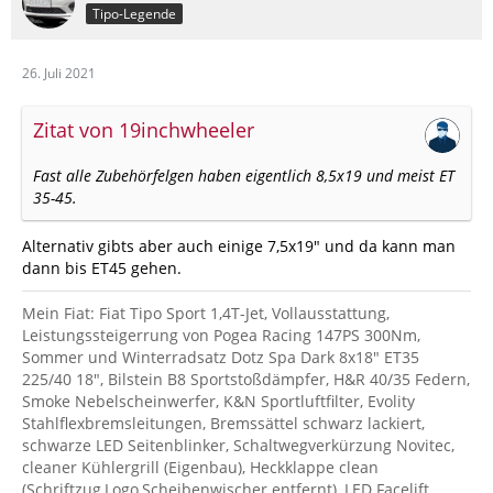
Tipo-Legende
26. Juli 2021
Zitat von 19inchwheeler
Fast alle Zubehörfelgen haben eigentlich 8,5x19 und meist ET
35-45.
Alternativ gibts aber auch einige 7,5x19" und da kann man
dann bis ET45 gehen.
Mein Fiat: Fiat Tipo Sport 1,4T-Jet, Vollausstattung,
Leistungssteigerrung von Pogea Racing 147PS 300Nm,
Sommer und Winterradsatz Dotz Spa Dark 8x18" ET35
225/40 18", Bilstein B8 Sportstoßdämpfer, H&R 40/35 Federn,
Smoke Nebelscheinwerfer, K&N Sportluftfilter, Evolity
Stahlflexbremsleitungen, Bremssättel schwarz lackiert,
schwarze LED Seitenblinker, Schaltwegverkürzung Novitec,
cleaner Kühlergrill (Eigenbau), Heckklappe clean
(Schriftzug,Logo,Scheibenwischer entfernt), LED Facelift