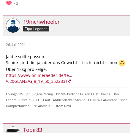
2
19inchwheeler
Tipo-Legende
26. Juli 2021
Ja die sollte passen.
Schick sind die ja, aber das Gewicht ist echt nicht schön
Über 15kg pro Felge.
https://www.onlineraeder.de/fe…
%20GLANZ/G_8_19_50_352283
Lounge SW Tjet l Pogea Racing l 19" VW Pretoria Felgen l EBC Brakes l H&R
Federn l Bilstein B8 l LED Auf.+Abblendlicht l Stelvio LED NSW l Audiotec Fisher
Komplettausbau l 9" Android Custom Navi
Tobir83