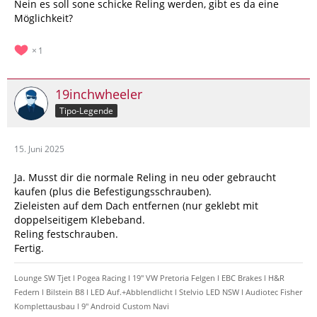
Nein es soll sone schicke Reling werden, gibt es da eine
Möglichkeit?
1
19inchwheeler
Tipo-Legende
15. Juni 2025
Ja. Musst dir die normale Reling in neu oder gebraucht
kaufen (plus die Befestigungsschrauben).
Zieleisten auf dem Dach entfernen (nur geklebt mit
doppelseitigem Klebeband.
Reling festschrauben.
Fertig.
Lounge SW Tjet l Pogea Racing l 19" VW Pretoria Felgen l EBC Brakes l H&R
Federn l Bilstein B8 l LED Auf.+Abblendlicht l Stelvio LED NSW l Audiotec Fisher
Komplettausbau l 9" Android Custom Navi