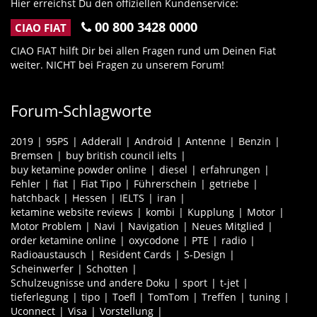
Hier erreichst Du den offiziellen Kundenservice:
00 800 3428 0000
CIAO FIAT
CIAO FIAT hilft Dir bei allen Fragen rund um Deinen Fiat
weiter. NICHT bei Fragen zu unserem Forum!
Forum-Schlagworte
2019
95PS
Adderall
Android
Antenne
Benzin
Bremsen
buy british council ielts
buy ketamine powder online
diesel
erfahrungen
Fehler
fiat
Fiat Tipo
Führerschein
getriebe
hatchback
Hessen
IELTS
iran
ketamine website reviews
kombi
Kupplung
Motor
Motor Problem
Navi
Navigation
Neues Mitglied
order ketamine online
oxycodone
PTE
radio
Radioaustausch
Resident Cards
S-Design
Scheinwerfer
Schotten
Schulzeugnisse und andere Doku
sport
t-jet
tieferlegung
tipo
Toefl
TomTom
Treffen
tuning
Uconnect
Visa
Vorstellung