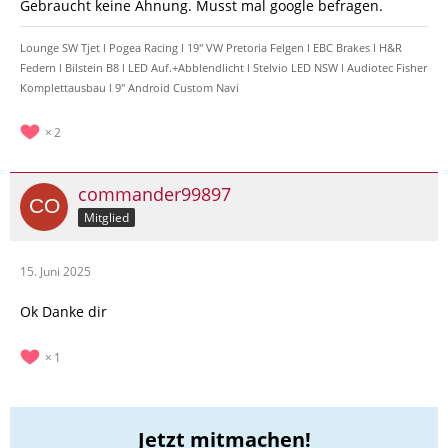
Gebraucht keine Ahnung. Musst mal google befragen.
Lounge SW Tjet l Pogea Racing l 19" VW Pretoria Felgen l EBC Brakes l H&R
Federn l Bilstein B8 l LED Auf.+Abblendlicht l Stelvio LED NSW l Audiotec Fisher
Komplettausbau l 9" Android Custom Navi
2
commander99897
Mitglied
15. Juni 2025
Ok Danke dir
1
Jetzt mitmachen!