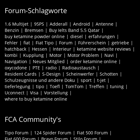
Forum-Schlagworte
1.6 Multijet
95PS
Adderall
Android
Antenne
Benzin
Bremsen
Buy Ielts Band 5.5 Qatar
buy ketamine powder online
diesel
erfahrungen
Fehler
fiat
Fiat Tipo
Forum
Führerschein
getriebe
hatchback
Hessen
Interieur
ketamine website reviews
kombi
Kupplung
Motor
Motor Problem
Navi
Navigation
Neues Mitglied
order ketamine online
oxycodone
PTE
radio
Radioaustausch
Resident Cards
S-Design
Scheinwerfer
Schotten
Schulzeugnisse und andere Doku
sport
t-jet
tieferlegung
tipo
Toefl
TomTom
Treffen
tuning
Uconnect
Visa
Vorstellung
where to buy ketamine online
FCA Community's
Tipo Forum
124 Spider Forum
Fiat 500 Forum
Fiat 600 Forum
Bravo Forum
Stilo Forum