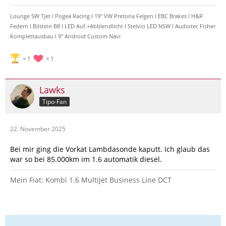
Lounge SW Tjet l Pogea Racing l 19" VW Pretoria Felgen l EBC Brakes l H&R
Federn l Bilstein B8 l LED Auf.+Abblendlicht l Stelvio LED NSW l Audiotec Fisher
Komplettausbau l 9" Android Custom Navi
1
1
Lawks
Tipo-Fan
22. November 2025
Bei mir ging die Vorkat Lambdasonde kaputt. Ich glaub das
war so bei 85.000km im 1.6 automatik diesel.
Mein Fiat: Kombi 1.6 MultiJet Business Line DCT