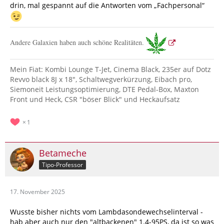
drin, mal gespannt auf die Antworten vom „Fachpersonal“
Andere Galaxien haben auch schöne Realitäten.
Mein Fiat: Kombi Lounge T-Jet, Cinema Black, 235er auf Dotz
Revvo black 8J x 18", Schaltwegverkürzung, Eibach pro,
Siemoneit Leistungsoptimierung, DTE Pedal-Box, Maxton
Front und Heck, CSR "böser Blick" und Heckaufsatz
1
Betameche
Tipo-Professor
17. November 2025
Wusste bisher nichts vom Lambdasondewechselinterval -
hab aber auch nur den "altbackenen" 1.4-95PS, da ist so was