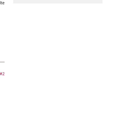
lte
#2