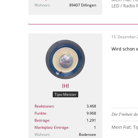
Wohnort
89407 Dillingen
LED / Radio 
15. Dezember 
Wird schon 
IHI
Tipo-Meister
Reaktionen
3.468
Punkte
9.968
Die Freiheit d
Beiträge
1.291
Mein Fiat: Ti
Marktplatz Einträge
1
Wohnort
Bodensee