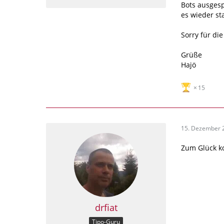
Bots ausgesp
es wieder st
Sorry für di
Grüße
Hajö
15
15. Dezember 
Zum Glück k
drfiat
Tipo-Guru