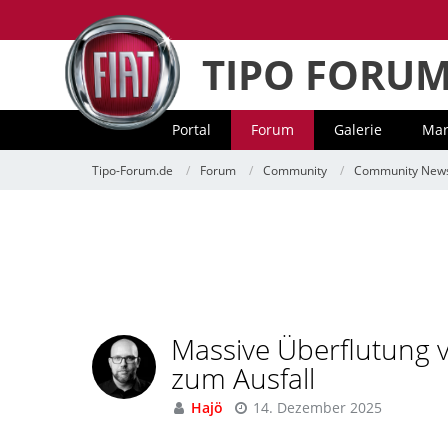
TIPO FORU
Portal
Forum
Galerie
Mar
Tipo-Forum.de
Forum
Community
Community New
Massive Überflutung v
zum Ausfall
Hajö
14. Dezember 2025