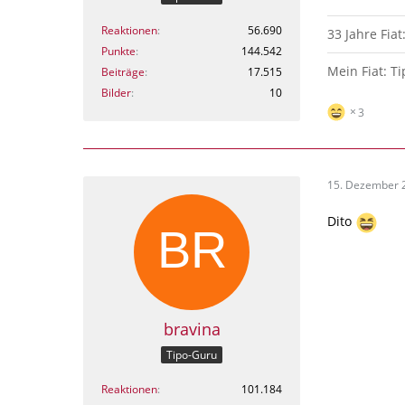
Reaktionen
56.690
33 Jahre Fiat
Punkte
144.542
Mein Fiat: T
Beiträge
17.515
Bilder
10
3
15. Dezember 
Dito
bravina
Tipo-Guru
Reaktionen
101.184