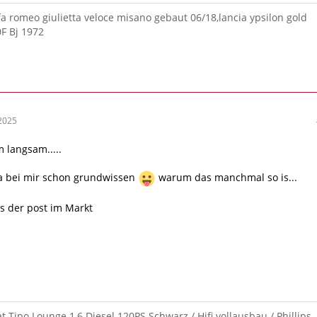
lfa romeo giulietta veloce misano gebaut 06/18,lancia ypsilon gold
0F Bj 1972
2025
m langsam.....
ja bei mir schon grundwissen
warum das manchmal so is...
ns der post im Markt
at Tipo Lounge 1,6 Diesel 120PS Schwarz / Hifi vollausbau / Phillips