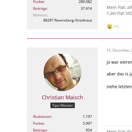
Punkte
289.082
Mein Fiat: a
Beiträge
37.414
1,2er,Fiat 50
Wohnort
88287 Ravensburg-Grünkraut
1
15. Dezember 
jo war extre
aber das is 
siehe letzte
Christian Maisch
Tipo-Meister
Reaktionen
1.197
Punkte
5.997
Beiträge
954
Mein Fiat: Fi