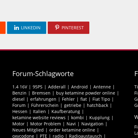
LINKEDIN
PINTEREST
Forum-Schlagworte
1.4 16V
95PS
Adderall
Android
Antenne
T
Benzin
Bremsen
buy ketamine powder online
F
diesel
erfahrungen
Fehler
fiat
Fiat Tipo
G
Forum
Führerschein
getriebe
hatchback
G
Hessen
Italien
Kaufberatung
W
ketamine website reviews
kombi
Kupplung
Motor
Motor Problem
Navi
Navigation
F
Neues Mitglied
order ketamine online
L
oxycodone
PTE
radio
Radioaustausch