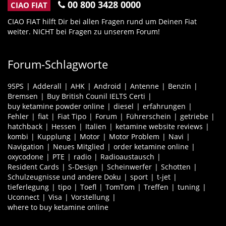
00 800 3428 0000
CIAO FIAT
CIAO FIAT hilft Dir bei allen Fragen rund um Deinen Fiat
weiter. NICHT bei Fragen zu unserem Forum!
Forum-Schlagworte
95PS
Adderall
AHK
Android
Antenne
Benzin
Bremsen
Buy British Counil IELTS Certi
buy ketamine powder online
diesel
erfahrungen
Fehler
fiat
Fiat Tipo
Forum
Führerschein
getriebe
hatchback
Hessen
Italien
ketamine website reviews
kombi
Kupplung
Motor
Motor Problem
Navi
Navigation
Neues Mitglied
order ketamine online
oxycodone
PTE
radio
Radioaustausch
Resident Cards
S-Design
Scheinwerfer
Schotten
Schulzeugnisse und andere Doku
sport
t-jet
tieferlegung
tipo
Toefl
TomTom
Treffen
tuning
Uconnect
Visa
Vorstellung
where to buy ketamine online