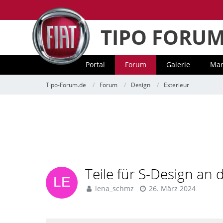
TIPO FORU
Portal
Forum
Galerie
Mar
Tipo-Forum.de
Forum
Design
Exterieur
Teile für S-Design an
lena_schmz
26. März 2024