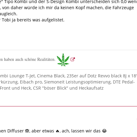
e" Tipo Kombi und der S-Design Kombi unterscheiden sich 0,0 wen
re, von daher würde ich mir da keinen Kopf machen, die Fahrzeuge
ugleich.
 Tobi ja bereits was aufgelistet.
n haben auch schöne Realitäten.
ombi Lounge T-Jet, Cinema Black, 235er auf Dotz Revvo black 8J x 18"
kürzung, Eibach pro, Siemoneit Leistungsoptimierung, DTE Pedal-
Front und Heck, CSR "böser Blick" und Heckaufsatz
en Diffuser 🙈, aber etwas 🔥, ach, lassen wir das 😂