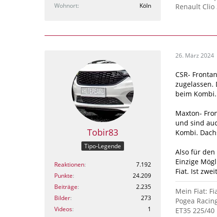
Wohnort
Köln
Renault Clio 
26. März 2024
CSR- Fronta
zugelassen. 
beim Kombi.
Maxton- Fro
und sind auc
Tobir83
Kombi. Dach
Tipo-Legende
Also für den
Einzige Mögl
Reaktionen
7.192
Fiat. Ist zwe
Punkte
24.209
Beiträge
2.235
Mein Fiat: Fi
Bilder
273
Pogea Racin
Videos
1
ET35 225/40 