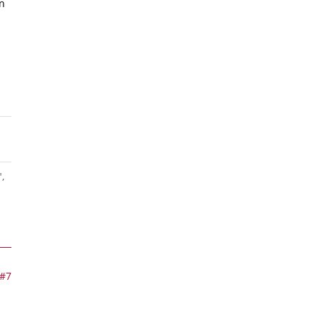
n
,
#7