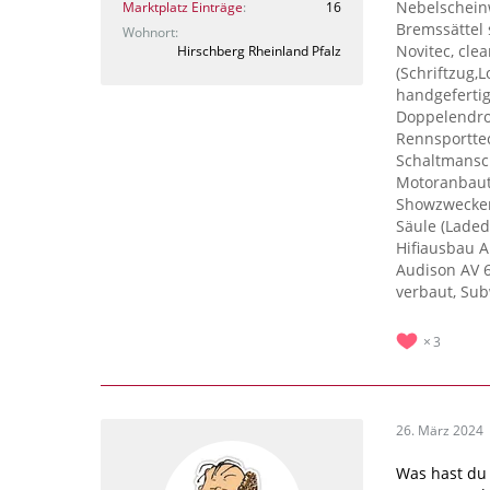
Nebelscheinw
Marktplatz Einträge
16
Bremssättel 
Wohnort
Novitec, cle
Hirschberg Rheinland Pfalz
(Schriftzug,
handgeferti
Doppelendro
Rennsporttec
Schaltmansch
Motoranbaute
Showzwecken 
Säule (Lade
Hifiausbau A
Audison AV 6
verbaut, Su
3
26. März 2024
Was hast du 