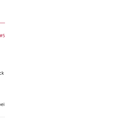
#5
ck
bei