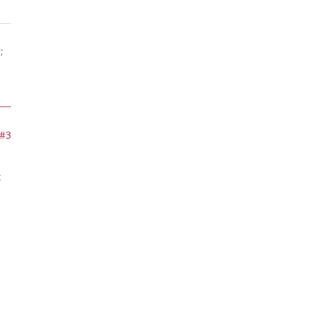
;
#3
t