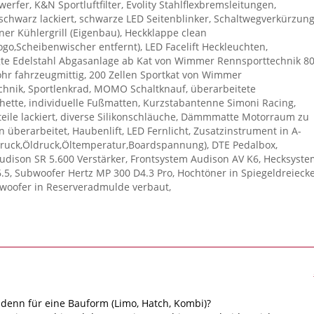
erfer, K&N Sportluftfilter, Evolity Stahlflexbremsleitungen,
schwarz lackiert, schwarze LED Seitenblinker, Schaltwegverkürzun
aner Kühlergrill (Eigenbau), Heckklappe clean
Logo,Scheibenwischer entfernt), LED Facelift Heckleuchten,
gte Edelstahl Abgasanlage ab Kat von Wimmer Rennsporttechnik 8
hr fahrzeugmittig, 200 Zellen Sportkat von Wimmer
hnik, Sportlenkrad, MOMO Schaltknauf, überarbeitete
ette, individuelle Fußmatten, Kurzstabantenne Simoni Racing,
ile lackiert, diverse Silikonschläuche, Dämmmatte Motorraum zu
überarbeitet, Haubenlift, LED Fernlicht, Zusatzinstrument in A-
druck,Öldruck,Öltemperatur,Boardspannung), DTE Pedalbox,
udison SR 5.600 Verstärker, Frontsystem Audison AV K6, Hecksyste
.5, Subwoofer Hertz MP 300 D4.3 Pro, Hochtöner in Spiegeldreieck
bwoofer in Reserveradmulde verbaut,
denn für eine Bauform (Limo, Hatch, Kombi)?