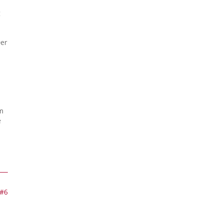
g
0er
m
e
#6