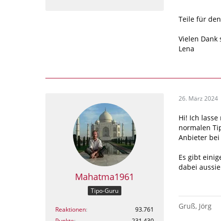
Teile für de
Vielen Dank
Lena
26. März 2024
Hi! Ich lass
normalen Tip
Anbieter be
Es gibt einig
dabei aussie
Mahatma1961
Tipo-Guru
Gruß, Jörg
Reaktionen
93.761
Punkte
231.430