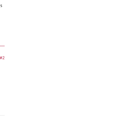
es
#2