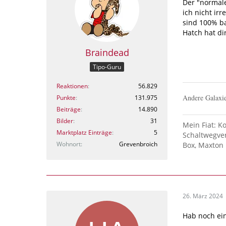
Der "normal
ich nicht ir
sind 100% ba
Hatch hat dir
Braindead
Tipo-Guru
Reaktionen
56.829
Andere Galaxie
Punkte
131.975
Beiträge
14.890
Bilder
31
Mein Fiat: K
Marktplatz Einträge
5
Schaltwegver
Wohnort
Grevenbroich
Box, Maxton 
26. März 2024
Hab noch ein