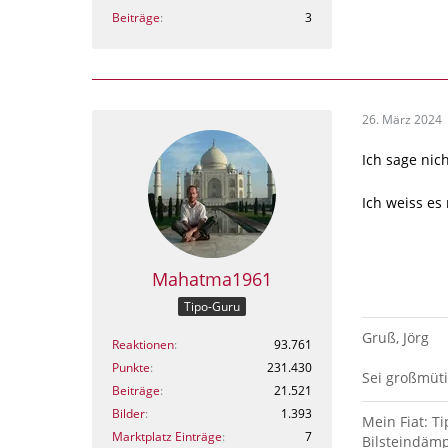
Beiträge
3
26. März 2024
Ich sage ni
Ich weiss es
Mahatma1961
Tipo-Guru
Gruß, Jörg
Reaktionen
93.761
Punkte
231.430
Sei großmüti
Beiträge
21.521
Bilder
1.393
Mein Fiat: Ti
Marktplatz Einträge
7
Bilsteindämp