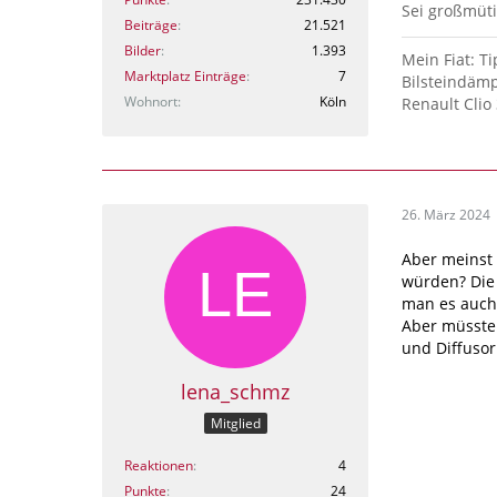
Sei großmüti
Beiträge
21.521
Bilder
1.393
Mein Fiat: Ti
Marktplatz Einträge
7
Bilsteindämp
Wohnort
Köln
Renault Clio 
26. März 2024
Aber meinst 
würden? Die 
man es auch.
Aber müsste 
und Diffusor
lena_schmz
Mitglied
Reaktionen
4
Punkte
24