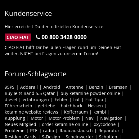
Kundenservice
Hier erreichst Du den offiziellen Kundenservice:
00 800 3428 0000
CIAO FIAT
CIAO FIAT hilft Dir bei allen Fragen rund um Deinen Fiat
weiter. NICHT bei Fragen zu unserem Forum!
Forum-Schlagworte
95PS
Adderall
Android
Antenne
Benzin
Bremsen
Buy Ielts Band 5.5 Qatar
buy ketamine powder online
diesel
erfahrungen
Fehler
fiat
Fiat Tipo
Führerschein
getriebe
hatchback
Hessen
ketamine website reviews
Kofferraum
kombi
Kupplung
Motor
Motor Problem
Navi
Navigation
Neues Mitglied
order ketamine online
oxycodone
Probleme
PTE
radio
Radioaustausch
Reparatur
Resident Cards
S-Design
Scheinwerfer
Schotten