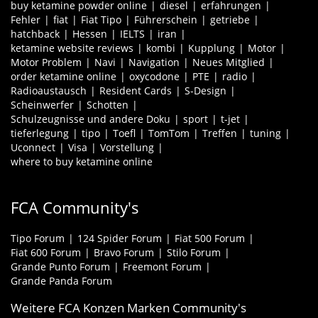
buy ketamine powder online
diesel
erfahrungen
Fehler
fiat
Fiat Tipo
Führerschein
getriebe
hatchback
Hessen
IELTS
iran
ketamine website reviews
kombi
Kupplung
Motor
Motor Problem
Navi
Navigation
Neues Mitglied
order ketamine online
oxycodone
PTE
radio
Radioaustausch
Resident Cards
S-Design
Scheinwerfer
Schotten
Schulzeugnisse und andere Doku
sport
t-jet
tieferlegung
tipo
Toefl
TomTom
Treffen
tuning
Uconnect
Visa
Vorstellung
where to buy ketamine online
FCA Community's
Tipo Forum
124 Spider Forum
Fiat 500 Forum
Fiat 600 Forum
Bravo Forum
Stilo Forum
Grande Punto Forum
Freemont Forum
Grande Panda Forum
Weitere FCA Konzen Marken Community's