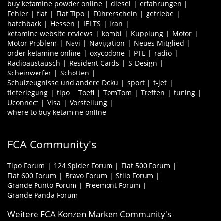
buy ketamine powder online
diesel
erfahrungen
Fehler
fiat
Fiat Tipo
Führerschein
getriebe
hatchback
Hessen
IELTS
iran
ketamine website reviews
kombi
Kupplung
Motor
Motor Problem
Navi
Navigation
Neues Mitglied
order ketamine online
oxycodone
PTE
radio
Radioaustausch
Resident Cards
S-Design
Scheinwerfer
Schotten
Schulzeugnisse und andere Doku
sport
t-jet
tieferlegung
tipo
Toefl
TomTom
Treffen
tuning
Uconnect
Visa
Vorstellung
where to buy ketamine online
FCA Community's
Tipo Forum
124 Spider Forum
Fiat 500 Forum
Fiat 600 Forum
Bravo Forum
Stilo Forum
Grande Punto Forum
Freemont Forum
Grande Panda Forum
Weitere FCA Konzen Marken Community's