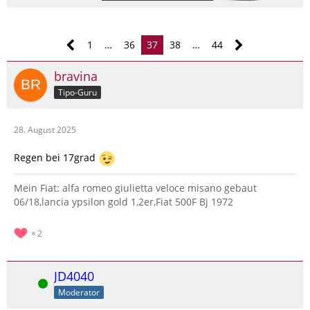
1
…
36
37
38
…
44
bravina
Tipo-Guru
28. August 2025
Regen bei 17grad
Mein Fiat: alfa romeo giulietta veloce misano gebaut
06/18,lancia ypsilon gold 1,2er,Fiat 500F Bj 1972
2
JD4040
Online
Moderator