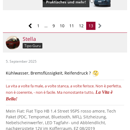
1
…
9
10
11
12
13
Stella
Tipo-Guru
5. September 2025
Kühlwasser, Bremsflüssigkeit, Reifendruck ?
La vita a volte fa male, a volte stanca, a volte ferisce.
Non è perfetta,
non è coerente, - non è facile.
Ma nonostante tutto,
La Vita è
Bella!
Mein Fiat: Fiat Tipo HB 1.4 Street 95PS rosso amore, Tech
Paket (PDC, Tempomat, Bluetooth, MFL), Sitzheizung,
Nebelscheinwerfer, LED Tagfahr- und Abblendlicht,
nachgerüstete 12V im Kofferraum, EZ 08/2019