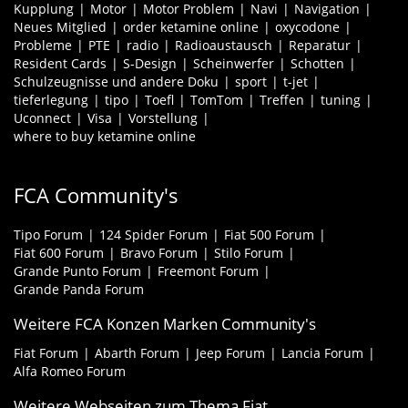
Kupplung
Motor
Motor Problem
Navi
Navigation
Neues Mitglied
order ketamine online
oxycodone
Probleme
PTE
radio
Radioaustausch
Reparatur
Resident Cards
S-Design
Scheinwerfer
Schotten
Schulzeugnisse und andere Doku
sport
t-jet
tieferlegung
tipo
Toefl
TomTom
Treffen
tuning
Uconnect
Visa
Vorstellung
where to buy ketamine online
FCA Community's
Tipo Forum
124 Spider Forum
Fiat 500 Forum
Fiat 600 Forum
Bravo Forum
Stilo Forum
Grande Punto Forum
Freemont Forum
Grande Panda Forum
Weitere FCA Konzen Marken Community's
Fiat Forum
Abarth Forum
Jeep Forum
Lancia Forum
Alfa Romeo Forum
Weitere Webseiten zum Thema Fiat