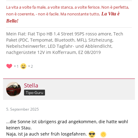
La vita a volte fa male, a volte stanca, a volte ferisce.
Non è perfetta,
non è coerente, - non è facile.
Ma nonostante tutto,
La Vita è
Bella!
Mein Fiat: Fiat Tipo HB 1.4 Street 95PS rosso amore, Tech
Paket (PDC, Tempomat, Bluetooth, MFL), Sitzheizung,
Nebelscheinwerfer, LED Tagfahr- und Abblendlicht,
nachgerüstete 12V im Kofferraum, EZ 08/2019
1
2
Stella
Tipo-Guru
5. September 2025
...die Sonne ist übrigens grad angekommen, die hatte wohl
keinen Stau.
Naja, ist ja auch sehr früh losgefahren.