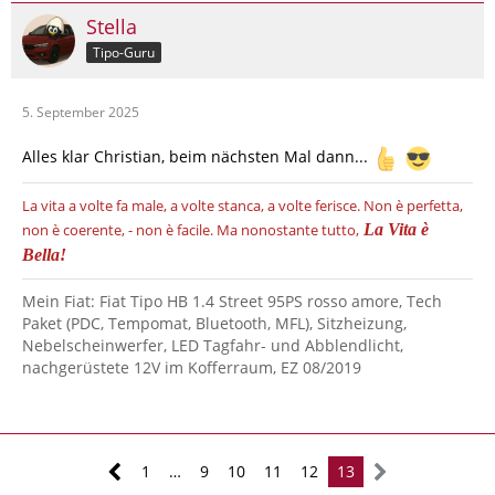
Stella
Tipo-Guru
5. September 2025
Alles klar Christian, beim nächsten Mal dann...
La vita a volte fa male, a volte stanca, a volte ferisce.
Non è perfetta,
non è coerente, - non è facile.
Ma nonostante tutto,
La Vita è
Bella!
Mein Fiat: Fiat Tipo HB 1.4 Street 95PS rosso amore, Tech
Paket (PDC, Tempomat, Bluetooth, MFL), Sitzheizung,
Nebelscheinwerfer, LED Tagfahr- und Abblendlicht,
nachgerüstete 12V im Kofferraum, EZ 08/2019
1
…
9
10
11
12
13