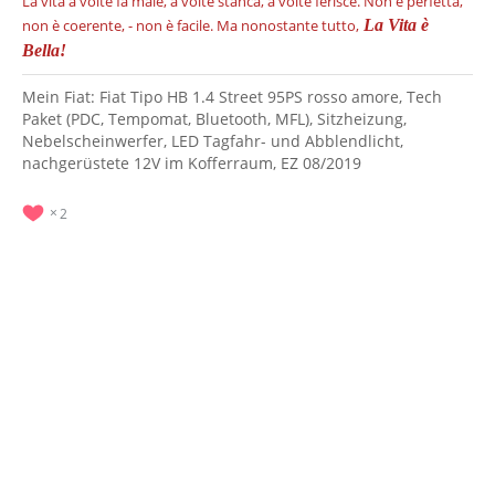
La vita a volte fa male, a volte stanca, a volte ferisce.
Non è perfetta,
non è coerente, - non è facile.
Ma nonostante tutto,
La Vita è
Bella!
Mein Fiat: Fiat Tipo HB 1.4 Street 95PS rosso amore, Tech
Paket (PDC, Tempomat, Bluetooth, MFL), Sitzheizung,
Nebelscheinwerfer, LED Tagfahr- und Abblendlicht,
nachgerüstete 12V im Kofferraum, EZ 08/2019
2