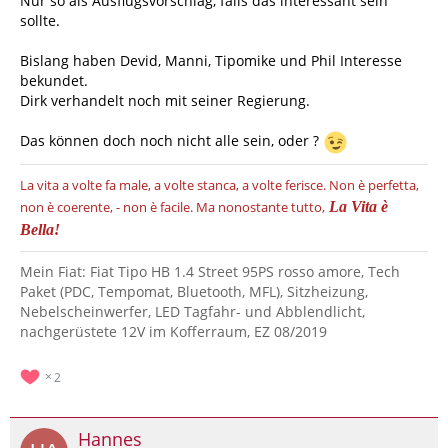
Nur so als Ausflugsvorschlag, falls das interessant sein
sollte.
Bislang haben Devid, Manni, Tipomike und Phil Interesse
bekundet.
Dirk verhandelt noch mit seiner Regierung.
Das können doch noch nicht alle sein, oder ?
La vita a volte fa male, a volte stanca, a volte ferisce.
Non è perfetta,
non è coerente, - non è facile.
Ma nonostante tutto,
La Vita è
Bella!
Mein Fiat: Fiat Tipo HB 1.4 Street 95PS rosso amore, Tech
Paket (PDC, Tempomat, Bluetooth, MFL), Sitzheizung,
Nebelscheinwerfer, LED Tagfahr- und Abblendlicht,
nachgerüstete 12V im Kofferraum, EZ 08/2019
2
Hannes