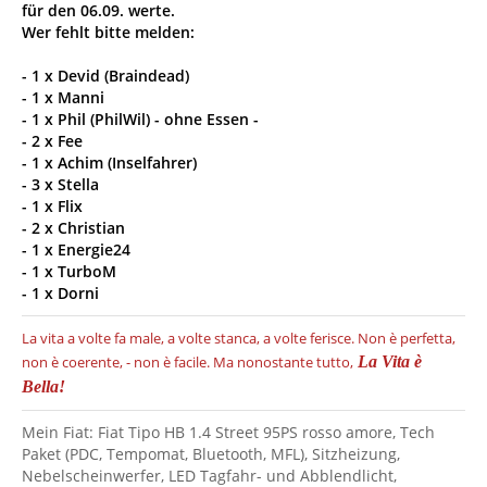
für den 06.09. werte.
Wer fehlt bitte melden:
- 1 x Devid (Braindead)
- 1 x Manni
- 1 x Phil (PhilWil) - ohne Essen -
- 2 x Fee
- 1 x Achim (Inselfahrer)
- 3 x Stella
- 1 x Flix
- 2 x Christian
- 1 x Energie24
- 1 x TurboM
- 1 x Dorni
La vita a volte fa male, a volte stanca, a volte ferisce.
Non è perfetta,
non è coerente, - non è facile.
Ma nonostante tutto,
La Vita è
Bella!
Mein Fiat: Fiat Tipo HB 1.4 Street 95PS rosso amore, Tech
Paket (PDC, Tempomat, Bluetooth, MFL), Sitzheizung,
Nebelscheinwerfer, LED Tagfahr- und Abblendlicht,