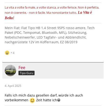
La vita a volte fa male, a volte stanca, a volte ferisce.
Non è perfetta,
non è coerente, - non è facile.
Ma nonostante tutto,
La Vita è
Bella!
Mein Fiat: Fiat Tipo HB 1.4 Street 95PS rosso amore, Tech
Paket (PDC, Tempomat, Bluetooth, MFL), Sitzheizung,
Nebelscheinwerfer, LED Tagfahr- und Abblendlicht,
nachgerüstete 12V im Kofferraum, EZ 08/2019
4
Fee
Tipo-Guru
4. April 2025
Falls ich mich dazu gesellen darf, würde ich auch
vorbeikommen
Zeit hätte ich😁