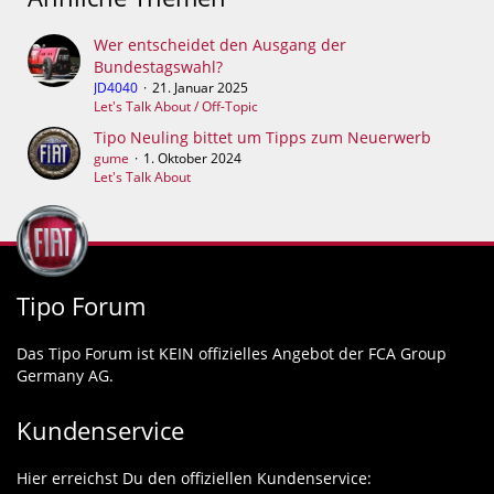
Wer entscheidet den Ausgang der
Bundestagswahl?
JD4040
21. Januar 2025
Let's Talk About / Off-Topic
Tipo Neuling bittet um Tipps zum Neuerwerb
gume
1. Oktober 2024
Let's Talk About
Tipo Forum
Das Tipo Forum ist KEIN offizielles Angebot der FCA Group
Germany AG.
Kundenservice
Hier erreichst Du den offiziellen Kundenservice: