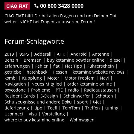
00 800 3428 0000
CIAO FIAT
CIAO FIAT hilft Dir bei allen Fragen rund um Deinen Fiat
weiter. NICHT bei Fragen zu unserem Forum!
Forum-Schlagworte
2019
95PS
Adderall
AHK
Android
Antenne
Benzin
Bremsen
buy ketamine powder online
diesel
erfahrungen
Fehler
fiat
Fiat Tipo
Führerschein
getriebe
hatchback
Hessen
ketamine website reviews
kombi
Kupplung
Motor
Motor Problem
Navi
Navigation
Neues Mitglied
order ketamine online
oxycodone
Probleme
PTE
radio
Radioaustausch
Resident Cards
S-Design
Scheinwerfer
Schotten
Schulzeugnisse und andere Doku
sport
t-jet
tieferlegung
tipo
Toefl
TomTom
Treffen
tuning
Uconnect
Visa
Vorstellung
where to buy ketamine online
Wohnwagen