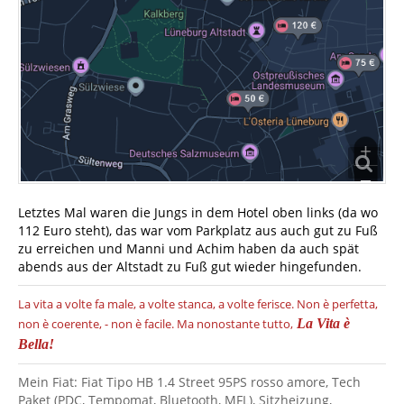
Letztes Mal waren die Jungs in dem Hotel oben links (da wo
112 Euro steht), das war vom Parkplatz aus auch gut zu Fuß
zu erreichen und Manni und Achim haben da auch spät
abends aus der Altstadt zu Fuß gut wieder hingefunden.
La vita a volte fa male, a volte stanca, a volte ferisce.
Non è perfetta,
non è coerente, - non è facile.
Ma nonostante tutto,
La Vita è
Bella!
Mein Fiat: Fiat Tipo HB 1.4 Street 95PS rosso amore, Tech
Paket (PDC, Tempomat, Bluetooth, MFL), Sitzheizung,