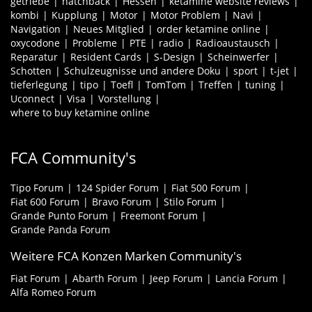
getriebe
hatchback
Hessen
ketamine website reviews
kombi
Kupplung
Motor
Motor Problem
Navi
Navigation
Neues Mitglied
order ketamine online
oxycodone
Probleme
PTE
radio
Radioaustausch
Reparatur
Resident Cards
S-Design
Scheinwerfer
Schotten
Schulzeugnisse und andere Doku
sport
t-jet
tieferlegung
tipo
Toefl
TomTom
Treffen
tuning
Uconnect
Visa
Vorstellung
where to buy ketamine online
FCA Community's
Tipo Forum
124 Spider Forum
Fiat 500 Forum
Fiat 600 Forum
Bravo Forum
Stilo Forum
Grande Punto Forum
Freemont Forum
Grande Panda Forum
Weitere FCA Konzen Marken Community's
Fiat Forum
Abarth Forum
Jeep Forum
Lancia Forum
Alfa Romeo Forum