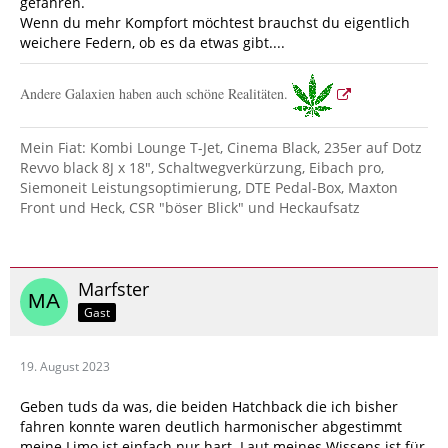
gefahren.
Wenn du mehr Kompfort möchtest brauchst du eigentlich
weichere Federn, ob es da etwas gibt....
Andere Galaxien haben auch schöne Realitäten.
Mein Fiat: Kombi Lounge T-Jet, Cinema Black, 235er auf Dotz
Revvo black 8J x 18", Schaltwegverkürzung, Eibach pro,
Siemoneit Leistungsoptimierung, DTE Pedal-Box, Maxton
Front und Heck, CSR "böser Blick" und Heckaufsatz
Marfster
Gast
19. August 2023
Geben tuds da was, die beiden Hatchback die ich bisher
fahren konnte waren deutlich harmonischer abgestimmt
meine Limo ist einfach nur hart. Laut meines Wissens ist für