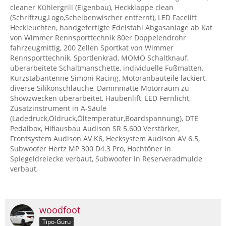
cleaner Kühlergrill (Eigenbau), Heckklappe clean
(Schriftzug,Logo,Scheibenwischer entfernt), LED Facelift
Heckleuchten, handgefertigte Edelstahl Abgasanlage ab Kat
von Wimmer Rennsporttechnik 80er Doppelendrohr
fahrzeugmittig, 200 Zellen Sportkat von Wimmer
Rennsporttechnik, Sportlenkrad, MOMO Schaltknauf,
überarbeitete Schaltmanschette, individuelle Fußmatten,
Kurzstabantenne Simoni Racing, Motoranbauteile lackiert,
diverse Silikonschläuche, Dämmmatte Motorraum zu
Showzwecken überarbeitet, Haubenlift, LED Fernlicht,
Zusatzinstrument in A-Säule
(Ladedruck,Öldruck,Öltemperatur,Boardspannung), DTE
Pedalbox, Hifiausbau Audison SR 5.600 Verstärker,
Frontsystem Audison AV K6, Hecksystem Audison AV 6.5,
Subwoofer Hertz MP 300 D4.3 Pro, Hochtöner in
Spiegeldreiecke verbaut, Subwoofer in Reserveradmulde
verbaut,
woodfoot
Tipo-Guru