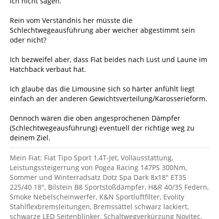
ich nicht sagen.
Rein vom Verständnis her müsste die
Schlechtwegeausführung aber weicher abgestimmt sein
oder nicht?
Ich bezweifel aber, dass Fiat beides nach Lust und Laune im
Hatchback verbaut hat.
Ich glaube das die Limousine sich so härter anfühlt liegt
einfach an der anderen Gewichtsverteilung/Karosserieform.
Dennoch wären die oben angesprochenen Dämpfer
(Schlechtwegeausführung) eventuell der richtige weg zu
deinem Ziel.
Mein Fiat: Fiat Tipo Sport 1,4T-Jet, Vollausstattung,
Leistungssteigerrung von Pogea Racing 147PS 300Nm,
Sommer und Winterradsatz Dotz Spa Dark 8x18" ET35
225/40 18", Bilstein B8 Sportstoßdämpfer, H&R 40/35 Federn,
Smoke Nebelscheinwerfer, K&N Sportluftfilter, Evolity
Stahlflexbremsleitungen, Bremssättel schwarz lackiert,
schwarze LED Seitenblinker, Schaltwegverkürzung Novitec,