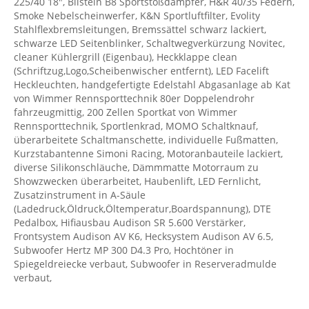
225/40 18", Bilstein B8 Sportstoßdämpfer, H&R 40/35 Federn,
Smoke Nebelscheinwerfer, K&N Sportluftfilter, Evolity
Stahlflexbremsleitungen, Bremssättel schwarz lackiert,
schwarze LED Seitenblinker, Schaltwegverkürzung Novitec,
cleaner Kühlergrill (Eigenbau), Heckklappe clean
(Schriftzug,Logo,Scheibenwischer entfernt), LED Facelift
Heckleuchten, handgefertigte Edelstahl Abgasanlage ab Kat
von Wimmer Rennsporttechnik 80er Doppelendrohr
fahrzeugmittig, 200 Zellen Sportkat von Wimmer
Rennsporttechnik, Sportlenkrad, MOMO Schaltknauf,
überarbeitete Schaltmanschette, individuelle Fußmatten,
Kurzstabantenne Simoni Racing, Motoranbauteile lackiert,
diverse Silikonschläuche, Dämmmatte Motorraum zu
Showzwecken überarbeitet, Haubenlift, LED Fernlicht,
Zusatzinstrument in A-Säule
(Ladedruck,Öldruck,Öltemperatur,Boardspannung), DTE
Pedalbox, Hifiausbau Audison SR 5.600 Verstärker,
Frontsystem Audison AV K6, Hecksystem Audison AV 6.5,
Subwoofer Hertz MP 300 D4.3 Pro, Hochtöner in
Spiegeldreiecke verbaut, Subwoofer in Reserveradmulde
verbaut,