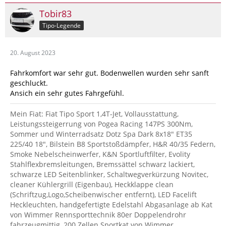
Tobir83
Tipo-Legende
20. August 2023
Fahrkomfort war sehr gut. Bodenwellen wurden sehr sanft
geschluckt.
Ansich ein sehr gutes Fahrgefühl.
Mein Fiat: Fiat Tipo Sport 1,4T-Jet, Vollausstattung,
Leistungssteigerrung von Pogea Racing 147PS 300Nm,
Sommer und Winterradsatz Dotz Spa Dark 8x18" ET35
225/40 18", Bilstein B8 Sportstoßdämpfer, H&R 40/35 Federn,
Smoke Nebelscheinwerfer, K&N Sportluftfilter, Evolity
Stahlflexbremsleitungen, Bremssättel schwarz lackiert,
schwarze LED Seitenblinker, Schaltwegverkürzung Novitec,
cleaner Kühlergrill (Eigenbau), Heckklappe clean
(Schriftzug,Logo,Scheibenwischer entfernt), LED Facelift
Heckleuchten, handgefertigte Edelstahl Abgasanlage ab Kat
von Wimmer Rennsporttechnik 80er Doppelendrohr
fahrzeugmittig, 200 Zellen Sportkat von Wimmer