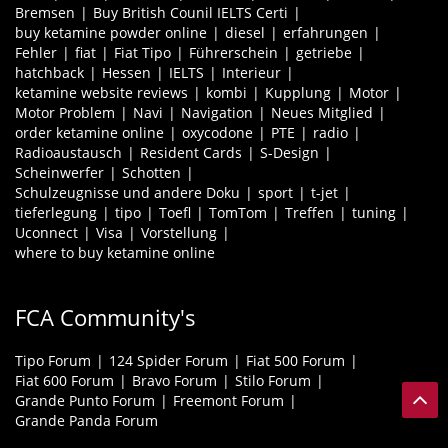
Bremsen
Buy British Counil IELTS Certi
buy ketamine powder online
diesel
erfahrungen
Fehler
fiat
Fiat Tipo
Führerschein
getriebe
hatchback
Hessen
IELTS
Interieur
ketamine website reviews
kombi
Kupplung
Motor
Motor Problem
Navi
Navigation
Neues Mitglied
order ketamine online
oxycodone
PTE
radio
Radioaustausch
Resident Cards
S-Design
Scheinwerfer
Schotten
Schulzeugnisse und andere Doku
sport
t-jet
tieferlegung
tipo
Toefl
TomTom
Treffen
tuning
Uconnect
Visa
Vorstellung
where to buy ketamine online
FCA Community's
Tipo Forum
124 Spider Forum
Fiat 500 Forum
Fiat 600 Forum
Bravo Forum
Stilo Forum
Grande Punto Forum
Freemont Forum
Grande Panda Forum