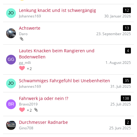
Lenkung knackt und ist schwergängig
12
Johannes169
30. Januar 2026
Achswerte
13
Daro
23. September 2025
Lautes Knacken beim Rangieren und
4
Bodenwellen
gg_mlli
1. August 2025
2
Schwammiges Fahrgefühl bei Unebenheiten
35
Johannes169
31. Juli 2025
Fahrwerk ja oder nein !?
138
Bravo2019
25. Juli 2025
2
Durchmesser Radnarbe
2
Gino708
25. Juni 2025