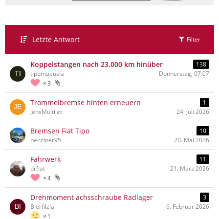
Letzte Antwort
Filter
Koppelstangen nach 23.000 km hinüber
138
tipomaeusla
Donnerstag, 07:07
3
Trommelbremse hinten erneuern
1
JensMultijet
24. Juli 2026
Bremsen Fiat Tipo
10
benziner95
20. Mai 2026
Fahrwerk
11
drfiat
21. März 2026
4
Drehmoment achsschraube Radlager
3
Bierfilzla
6. Februar 2026
1