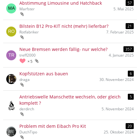
Abstimmung Limousine und Hatchback
57
Marfster
5. Mai 2025
Bilstein B12 Pro-KIT nicht (mehr) lieferbar?
21
Rotfabriker
7. Februar 2025
Neue Bremsen werden fällig- nur welche?
357
treff2000
4. Januar 2025
5
Kopfstützen aus bauen
6
draga
30. November 2024
Antriebswelle Manschette wechseln, oder gleich
5
komplett ?
derdirch
5. November 2024
Problem mit dem Eibach Pro Kit
20
DutchTipo
25. Oktober 2024