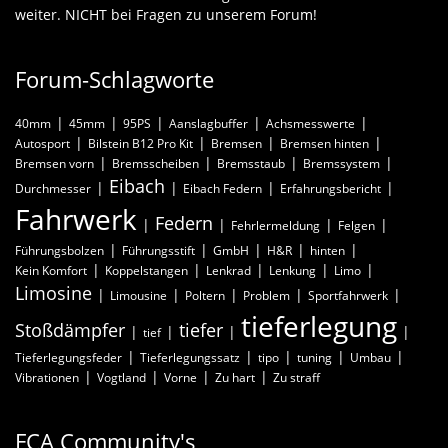
weiter. NICHT bei Fragen zu unserem Forum!
Forum-Schlagworte
40mm
45mm
95PS
Aanslagbuffer
Achsmesswerte
Autosport
Bilstein B12 Pro Kit
Bremsen
Bremsen hinten
Bremsen vorn
Bremsscheiben
Bremsstaub
Bremssystem
Eibach
Durchmesser
Eibach Federn
Erfahrungsbericht
Fahrwerk
Federn
Fehrlermeldung
Felgen
Führungsbolzen
Führungsstift
GmbH
H&R
hinten
Kein Komfort
Koppelstangen
Lenkrad
Lenkung
Limo
Limosine
Limousine
Poltern
Problem
Sportfahrwerk
tieferlegung
Stoßdämpfer
tiefer
tief
Tieferlegungsfeder
Tieferlegungssatz
tipo
tuning
Umbau
Vibrationen
Vogtland
Vorne
Zu hart
Zu straff
FCA Community's