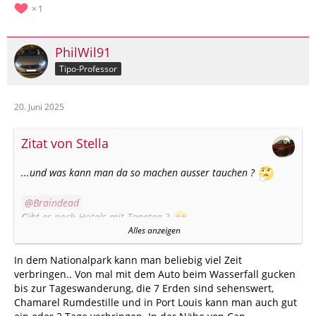
1
PhilWil91
Tipo-Professor
20. Juni 2025
Zitat von Stella
...und was kann man da so machen ausser tauchen ?
Braindead
Gibt es noch Hotels mit Tapeten ?
Alles anzeigen
Kroatien ist nett, war ich schon mal, aber Mittelmeer ist halt
für uns nicht wirklich was Besonderes. Santorin könnte man
In dem Nationalpark kann man beliebig viel Zeit
noch ins Auge fassen, im Oktober ist es da vielleicht nicht so
verbringen.. Von mal mit dem Auto beim Wasserfall gucken
voll, das ist ja auch so`n Touri-Hotspot sonst.
bis zur Tageswanderung, die 7 Erden sind sehenswert,
Chamarel Rumdestille und in Port Louis kann man auch gut
Mit`m Auto nach Norwegen bis zu den Lofoten hoch wäre