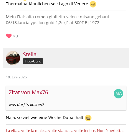
Thermalbadähnlichen see Lago di Venere
Mein Fiat: alfa romeo giulietta veloce misano gebaut
06/18,lancia ypsilon gold 1,2er,Fiat 500F Bj 1972
3
Stella
Tipo-Guru
19. Juni 2025
Zitat von Max76
was darf´s kosten?
Naja, so viel wie eine Woche Dubai halt
La vita a volte fa male, a volte stanca, a volte ferisce.
Non è perfetta,