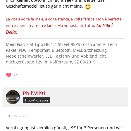
mich keiner, obwohl ich nicht seekrank werde, das
Geschäftsmodell ist so gar nicht meins.
La vita a volte fa male, a volte stanca, a volte ferisce.
Non è perfetta,
non è coerente, - non è facile.
Ma nonostante tutto,
La Vita è
Bella!
Mein Fiat: Fiat Tipo HB 1.4 Street 95PS rosso amore, Tech
Paket (PDC, Tempomat, Bluetooth, MFL), Sitzheizung,
Nebelscheinwerfer, LED Tagfahr- und Abblendlicht,
nachgerüstete 12V im Kofferraum, EZ 08/2019
1
PhilWil91
Tipo-Professor
19. Juni 2025
Verpflegung ist ziemlich günstig. 9€ für 3 Personen und wir