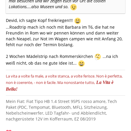
mal besuchen und wir zeigen euch vor Ort die coolen
Lokations....also Museen und so.
Devid, ich sagte Kopf freikriegen!!!
...Roadtrip mach ich noch mit Barbara im T6, die hat ne
Freundin in Rom wo wir pennen können und dann weiter
nach Neapel, zur Not im Wagen campen wie mit Anfang 20,
fehlt nur noch der Termin bislang.
2 Wochen Mädelstrip nach Rommerskirchen
...na ich
weiß nicht, ob das ne gute Idee ist...
La vita a volte fa male, a volte stanca, a volte ferisce.
Non è perfetta,
non è coerente, - non è facile.
Ma nonostante tutto,
La Vita è
Bella!
Mein Fiat: Fiat Tipo HB 1.4 Street 95PS rosso amore, Tech
Paket (PDC, Tempomat, Bluetooth, MFL), Sitzheizung,
Nebelscheinwerfer, LED Tagfahr- und Abblendlicht,
nachgerüstete 12V im Kofferraum, EZ 08/2019