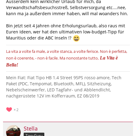
Ausserdem kein wirklicher Urlaub für mich, da
Verwandtschaftsbesuchsstreß, Selbstversorgung etc....nee,
kann ma ja außerdem immer haben, will mal woanders hin.
Bin jetzt seit 4 Jahren ohne Erholungsurlaub, also raus mit
Euren Ideen, wer hat den ultimativen low-budget-Tipp für
Mauritius oder die ABC Inseln !?
La vita a volte fa male, a volte stanca, a volte ferisce.
Non è perfetta,
non è coerente, - non è facile.
Ma nonostante tutto,
La Vita è
Bella!
Mein Fiat: Fiat Tipo HB 1.4 Street 95PS rosso amore, Tech
Paket (PDC, Tempomat, Bluetooth, MFL), Sitzheizung,
Nebelscheinwerfer, LED Tagfahr- und Abblendlicht,
nachgerüstete 12V im Kofferraum, EZ 08/2019
2
Stella
Tipo-Guru