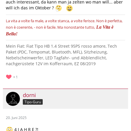
auch interessant, da kann man ja zelten wo man will... aber
will ich das im Oktober ?
La vita a volte fa male, a volte stanca, a volte ferisce.
Non è perfetta,
non è coerente, - non è facile.
Ma nonostante tutto,
La Vita è
Bella!
Mein Fiat: Fiat Tipo HB 1.4 Street 95PS rosso amore, Tech
Paket (PDC, Tempomat, Bluetooth, MFL), Sitzheizung,
Nebelscheinwerfer, LED Tagfahr- und Abblendlicht,
nachgerüstete 12V im Kofferraum, EZ 08/2019
1
dorni
Tipo-Guru
20. Juni 2025
4 J A H R E ?!