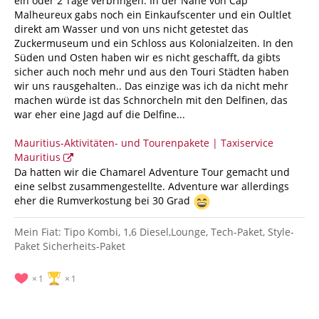
ein oder 2 Tage verbringen. In der Nähe von Cap
auch interessant, da kann man ja zelten wo man will... aber
Malheureux gabs noch ein Einkaufscenter und ein Oultlet
will ich das im Oktober ?
direkt am Wasser und von uns nicht getestet das
Zuckermuseum und ein Schloss aus Kolonialzeiten. In den
Süden und Osten haben wir es nicht geschafft, da gibts
sicher auch noch mehr und aus den Touri Städten haben
wir uns rausgehalten.. Das einzige was ich da nicht mehr
machen würde ist das Schnorcheln mit den Delfinen, das
war eher eine Jagd auf die Delfine...
Mauritius-Aktivitäten- und Tourenpakete | Taxiservice
Mauritius
Da hatten wir die Chamarel Adventure Tour gemacht und
eine selbst zusammengestellte. Adventure war allerdings
eher die Rumverkostung bei 30 Grad
Mein Fiat: Tipo Kombi, 1,6 Diesel,Lounge, Tech-Paket, Style-
Paket Sicherheits-Paket
1
1