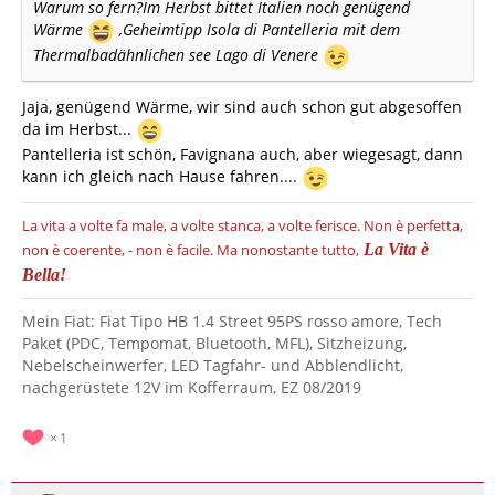
Warum so fern?Im Herbst bittet Italien noch genügend
Wärme
,Geheimtipp Isola di Pantelleria mit dem
Thermalbadähnlichen see Lago di Venere
Jaja, genügend Wärme, wir sind auch schon gut abgesoffen
da im Herbst...
Pantelleria ist schön, Favignana auch, aber wiegesagt, dann
kann ich gleich nach Hause fahren....
La vita a volte fa male, a volte stanca, a volte ferisce.
Non è perfetta,
non è coerente, - non è facile.
Ma nonostante tutto,
La Vita è
Bella!
Mein Fiat: Fiat Tipo HB 1.4 Street 95PS rosso amore, Tech
Paket (PDC, Tempomat, Bluetooth, MFL), Sitzheizung,
Nebelscheinwerfer, LED Tagfahr- und Abblendlicht,
nachgerüstete 12V im Kofferraum, EZ 08/2019
1