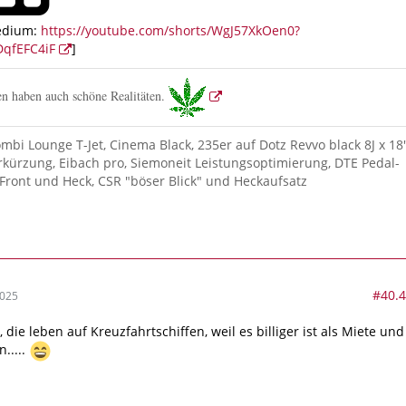
edium:
https://youtube.com/shorts/WgJ57XkOen0?
qfEFC4iF
]
n haben auch schöne Realitäten.
ombi Lounge T-Jet, Cinema Black, 235er auf Dotz Revvo black 8J x 18"
kürzung, Eibach pro, Siemoneit Leistungsoptimierung, DTE Pedal-
Front und Heck, CSR "böser Blick" und Heckaufsatz
#40.
2025
 die leben auf Kreuzfahrtschiffen, weil es billiger ist als Miete und
.....