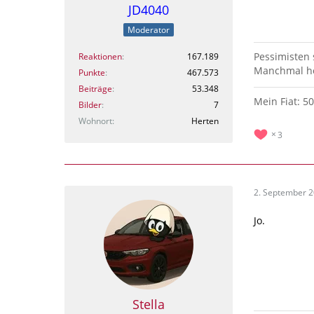
JD4040
Moderator
Pessimisten
Reaktionen
167.189
Manchmal hö
Punkte
467.573
Beiträge
53.348
Mein Fiat: 5
Bilder
7
Wohnort
Herten
3
2. September 
Jo.
Stella