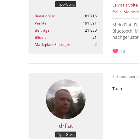
Tipo-Guru
La vita a volte 
facile.
Ma nono
Reaktionen
81.716
Punkte
191.591
Mein Fiat: F
Beiträge
21.833
Bluetooth, M
nachgerüstet
Bilder
21
Marktplatz Einträge
2
3
2. September 
Tach.
drfiat
Tipo-Guru