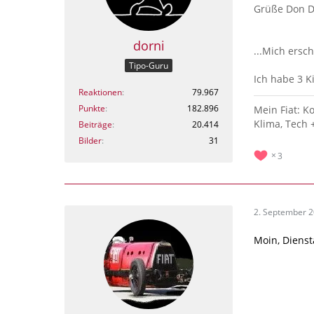
Grüße Don D
dorni
...Mich ersch
Tipo-Guru
Ich habe 3 
Reaktionen
79.967
Punkte
182.896
Mein Fiat: K
Klima, Tech 
Beiträge
20.414
Bilder
31
3
2. September 
Moin, Diensta