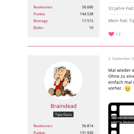
Reaktionen
56.686
33 Jahre Fiat
Punkte
144.538
Mein Fiat: T
Beiträge
17.515
Bilder
10
3
2. September 
Mal wieder e
Ohne zu eine
einfach mal 
vorher.
Braindead
Tipo-Guru
Reaktionen
56.814
Punkte
131.930