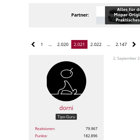
Partner:
1
…
2.020
2.021
2.022
…
2.147
2. September 
dorni
Tipo-Guru
Reaktionen
79.967
Punkte
182.896