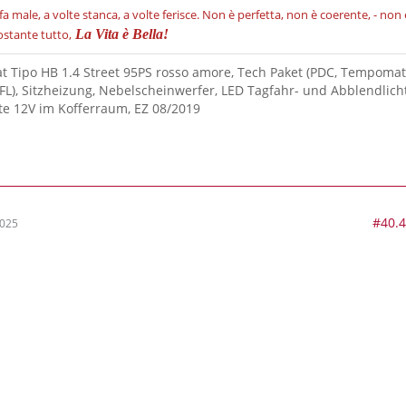
fa male, a volte stanca, a volte ferisce.
Non è perfetta, non è coerente, - non 
stante tutto,
La Vita è Bella!
iat Tipo HB 1.4 Street 95PS rosso amore, Tech Paket (PDC, Tempomat
FL), Sitzheizung, Nebelscheinwerfer, LED Tagfahr- und Abblendlicht
e 12V im Kofferraum, EZ 08/2019
#40.
2025