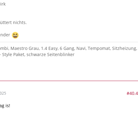
irk
üttert nichts.
Kinder
ombi, Maestro Grau, 1.4 Easy, 6 Gang, Navi, Tempomat, Sitzheizung,
+ Style Paket, schwarze Seitenblinker
#40.
2025
g is!