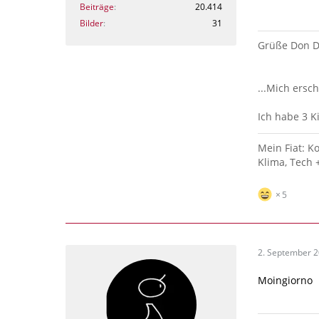
Beiträge
20.414
Bilder
31
Grüße Don D
...Mich ersch
Ich habe 3 
Mein Fiat: K
Klima, Tech 
5
2. September 
Moingiorno