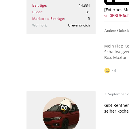
Beiträge
14.884
[Externes M
Bilder
31
si=0EBUH6oD
Marktplatz Einträge
5
Wohnort
Grevenbroich
Andere Galaxie
Mein Fiat: K
Schaltwegver
Box, Maxton 
4
2. September 
Gibt Rentner,
selber kochen