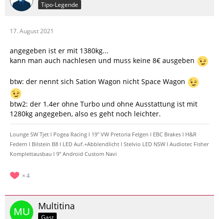
Tipo-Legende
17. August 2021
angegeben ist er mit 1380kg...
kann man auch nachlesen und muss keine 8€ ausgeben
btw: der nennt sich Sation Wagon nicht Space Wagon
btw2: der 1.4er ohne Turbo und ohne Ausstattung ist mit
1280kg angegeben, also es geht noch leichter.
Lounge SW Tjet l Pogea Racing l 19" VW Pretoria Felgen l EBC Brakes l H&R
Federn l Bilstein B8 l LED Auf.+Abblendlicht l Stelvio LED NSW l Audiotec Fisher
Komplettausbau l 9" Android Custom Navi
4
Multitina
Gast