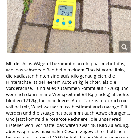
Mit der Achs-Wägerei bekommt man ein paar mehr Infos,
wie: das schwerste Rad beim meinem Tipo ist vorne links,
die Radlasten hinten sind aufs Kilo genau gleich, die
Hinterachse ist bei leerem Auto 91 kg leichter, als die
Vorderachse... und alles zusammen kommt auf 1276kg und
wenn ich dann meine Wenigkeit mit 64 Kg (nackig) abziehe,
bleiben 1212kg für mein leeres Auto. Tank ist natürlich nie
voll bei mir, Wischwasser muss bestimmt auch nachgefüllt
werden und die Waage hat bestimmt auch Abweichungen...
Und jetzt kommt die rosarote Rechnerei, die unser Fred-
Ersteller wohl vor hatte: das wären zwar 483 Kilo Zuladung,
aber wegen des maximalen Gesamtzugewichtes hätte ich
bei meinem auf meist 1350 kg beladenem Wohnwagen nur