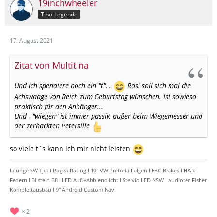
19inchwheeler
Tipo-Legende
17. August 2021
Zitat von Multitina
Und ich spendiere noch ein "t"...
Rosi soll sich mal die
Achswaage von Reich zum Geburtstag wünschen. Ist sowieso
praktisch für den Anhänger...
Und - "wiegen" ist immer passiv, außer beim Wiegemesser und
der zerhackten Petersilie
so viele t´s kann ich mir nicht leisten
Lounge SW Tjet l Pogea Racing l 19" VW Pretoria Felgen l EBC Brakes l H&R
Federn l Bilstein B8 l LED Auf.+Abblendlicht l Stelvio LED NSW l Audiotec Fisher
Komplettausbau l 9" Android Custom Navi
2