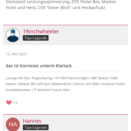
Siemoneit Leistungsoptimierung, DTE Pedal-Box, Maxton
Front und Heck, CSR "böser Blick" und Heckaufsatz
19inchwheeler
Tipo-Legende
12. Mai 2025
das ist Korrosion unterm Klarlack.
Lounge SW Tjet l Pogea Racing l 19" VW Pretoria Felgen l EBC Brakes l H&R
Federn l Bilstein B8 l LED Auf.+Abblendlicht l Stelvio LED NSW l Audiotec Fisher
Komplettausbau l 9" Android Custom Navi
2
Hannes
Tipo-Legende