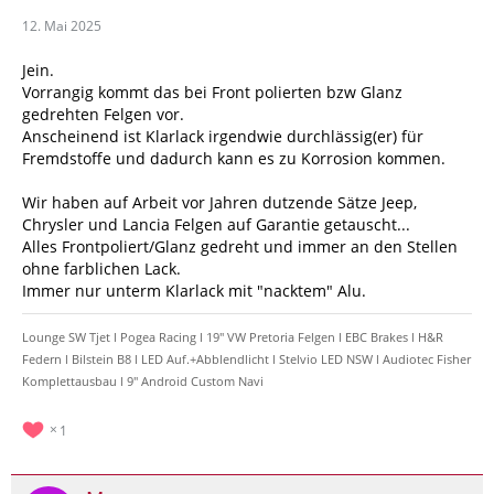
12. Mai 2025
Jein.
Vorrangig kommt das bei Front polierten bzw Glanz
gedrehten Felgen vor.
Anscheinend ist Klarlack irgendwie durchlässig(er) für
Fremdstoffe und dadurch kann es zu Korrosion kommen.
Wir haben auf Arbeit vor Jahren dutzende Sätze Jeep,
Chrysler und Lancia Felgen auf Garantie getauscht...
Alles Frontpoliert/Glanz gedreht und immer an den Stellen
ohne farblichen Lack.
Immer nur unterm Klarlack mit "nacktem" Alu.
Lounge SW Tjet l Pogea Racing l 19" VW Pretoria Felgen l EBC Brakes l H&R
Federn l Bilstein B8 l LED Auf.+Abblendlicht l Stelvio LED NSW l Audiotec Fisher
Komplettausbau l 9" Android Custom Navi
1