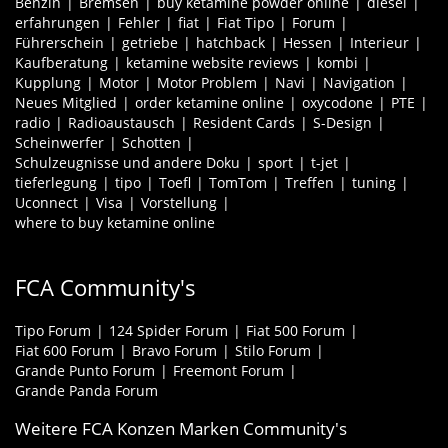
Benzin
Bremsen
buy ketamine powder online
diesel
erfahrungen
Fehler
fiat
Fiat Tipo
Forum
Führerschein
getriebe
hatchback
Hessen
Interieur
Kaufberatung
ketamine website reviews
kombi
Kupplung
Motor
Motor Problem
Navi
Navigation
Neues Mitglied
order ketamine online
oxycodone
PTE
radio
Radioaustausch
Resident Cards
S-Design
Scheinwerfer
Schotten
Schulzeugnisse und andere Doku
sport
t-jet
tieferlegung
tipo
Toefl
TomTom
Treffen
tuning
Uconnect
Visa
Vorstellung
where to buy ketamine online
FCA Community's
Tipo Forum
124 Spider Forum
Fiat 500 Forum
Fiat 600 Forum
Bravo Forum
Stilo Forum
Grande Punto Forum
Freemont Forum
Grande Panda Forum
Weitere FCA Konzen Marken Community's