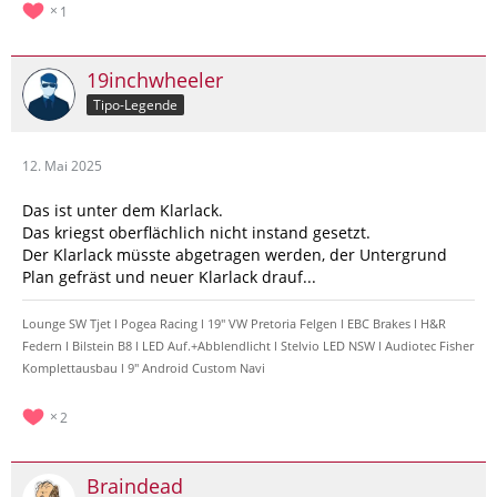
1
19inchwheeler
Tipo-Legende
12. Mai 2025
Das ist unter dem Klarlack.
Das kriegst oberflächlich nicht instand gesetzt.
Der Klarlack müsste abgetragen werden, der Untergrund
Plan gefräst und neuer Klarlack drauf...
Lounge SW Tjet l Pogea Racing l 19" VW Pretoria Felgen l EBC Brakes l H&R
Federn l Bilstein B8 l LED Auf.+Abblendlicht l Stelvio LED NSW l Audiotec Fisher
Komplettausbau l 9" Android Custom Navi
2
Braindead