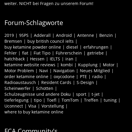
weiter. NICHT bei Fragen zu unserem Forum!
Forum-Schlagworte
2019
95PS
Adderall
Android
Antenne
Benzin
Bremsen
buy british council ielts
buy ketamine powder online
diesel
erfahrungen
Fehler
fiat
Fiat Tipo
Führerschein
getriebe
hatchback
Hessen
IELTS
iran
ketamine website reviews
kombi
Kupplung
Motor
Motor Problem
Navi
Navigation
Neues Mitglied
order ketamine online
oxycodone
PTE
radio
Radioaustausch
Resident Cards
S-Design
Scheinwerfer
Schotten
Schulzeugnisse und andere Doku
sport
t-jet
tieferlegung
tipo
Toefl
TomTom
Treffen
tuning
Uconnect
Visa
Vorstellung
where to buy ketamine online
FCA Community's