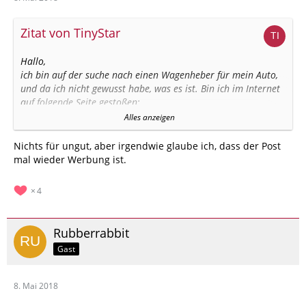
Zitat von TinyStar
Hallo,
ich bin auf der suche nach einen Wagenheber für mein Auto,
und da ich nicht gewusst habe, was es ist. Bin ich im Internet
auf folgende Seite gestoßen:
Alles anzeigen
https://wagenheber24.de/
Nichts für ungut, aber irgendwie glaube ich, dass der Post
Danach wusste ich was es ist, bevor ich mir ein Wagenheber
mal wieder Werbung ist.
kaufe, möchte ich eure Meinung bzw eure Erfahrungen wissen
und ob ihr mir einen Wagenheber empfehlen könnt.
4
Wäre für eure Ratschläge dankbar!
Liebe Grüße TinyStar
Rubberrabbit
Gast
Ps. Sollte es in der Falschen Kategorie sein, Entschuldige mich
schonmal dafür!
8. Mai 2018