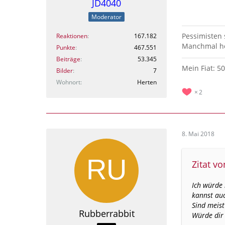
JD4040
Moderator
Pessimisten
Reaktionen
167.182
Manchmal hö
Punkte
467.551
Beiträge
53.345
Mein Fiat: 5
Bilder
7
Wohnort
Herten
2
8. Mai 2018
Zitat vo
Ich würde 
kannst au
Sind meist
Rubberrabbit
Würde dir