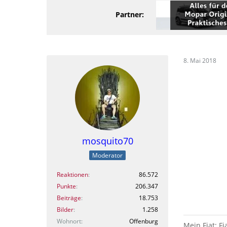
Partner:
8. Mai 2018
mosquito70
Moderator
Reaktionen
86.572
Punkte
206.347
Beiträge
18.753
Bilder
1.258
Wohnort
Offenburg
Mein Fiat: Fi