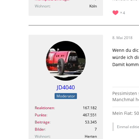
Wohnort
Köln
4
8. Mai 2018
Wenn du dich
würde ich di
Damit kommst
JD4040
Pessimisten
Moderator
Manchmal hö
Reaktionen
167.182
Mein Fiat: 5
Punkte
467.551
Beiträge
53.345
Einmal editie
Bilder
7
Wohnort
Herten