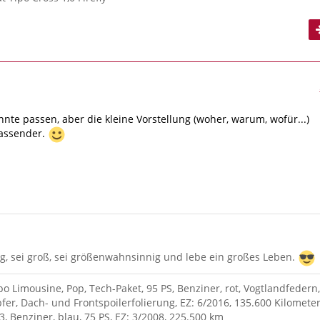
nnte passen, aber die kleine Vorstellung (woher, warum, wofür...)
assender.
g, sei groß, sei größenwahnsinnig und lebe ein großes Leben.
po Limousine, Pop, Tech-Paket, 95 PS, Benziner, rot, Vogtlandfedern,
fer, Dach- und Frontspoilerfolierung, EZ: 6/2016, 135.600 Kilometer
3, Benziner, blau, 75 PS, EZ: 3/2008, 225.500 km