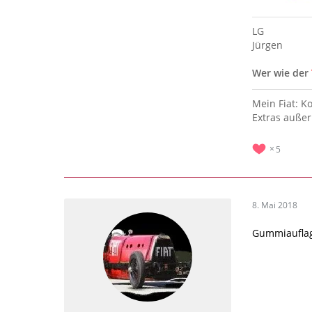
LG
Jürgen
Wer wie der
Mein Fiat: K
Extras außer
5
8. Mai 2018
Gummiauflage