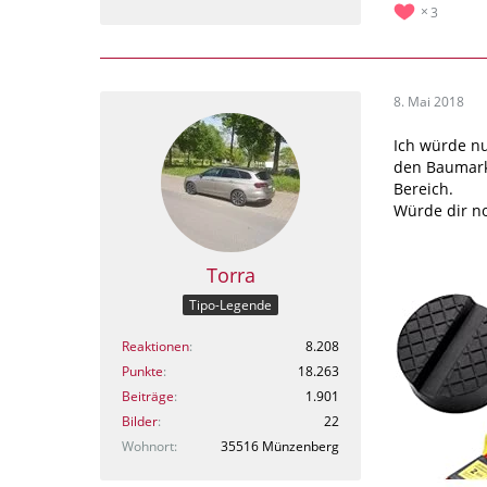
3
8. Mai 2018
Ich würde nu
den Baumarkt
Bereich.
Würde dir n
Torra
Tipo-Legende
Reaktionen
8.208
Punkte
18.263
Beiträge
1.901
Bilder
22
Wohnort
35516 Münzenberg