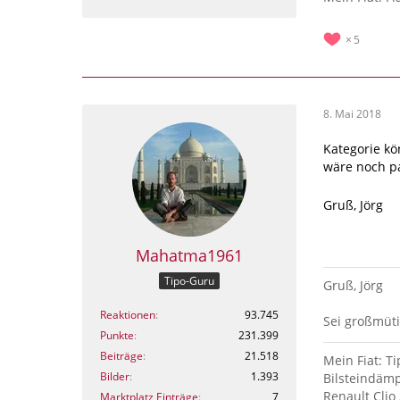
5
8. Mai 2018
Kategorie kö
wäre noch p
Gruß, Jörg
Mahatma1961
Tipo-Guru
Gruß, Jörg
Reaktionen
93.745
Sei großmüti
Punkte
231.399
Beiträge
21.518
Mein Fiat: Ti
Bilder
1.393
Bilsteindämp
Renault Clio 
Marktplatz Einträge
7