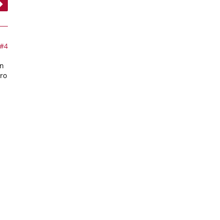
#4
in
ro