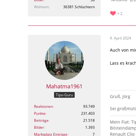
Wohnort
36381 Schlüchtern
2
9. April 2024
Auch von mir
Lass es krac
Mahatma1961
Tipo-Guru
Gruß, Jörg
Reaktionen
93.749
Sei großmüti
Punkte
231.403
Beiträge
21.518
Mein Fiat: Ti
Bilder
1.393
Bilsteindämp
Renault Clio 
Marktplatz Einträge
7