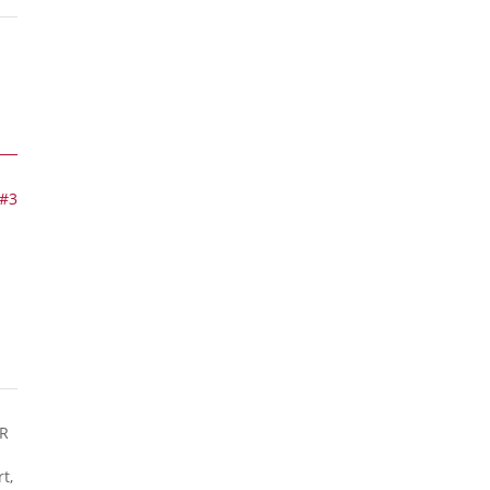
#3
SR
t,