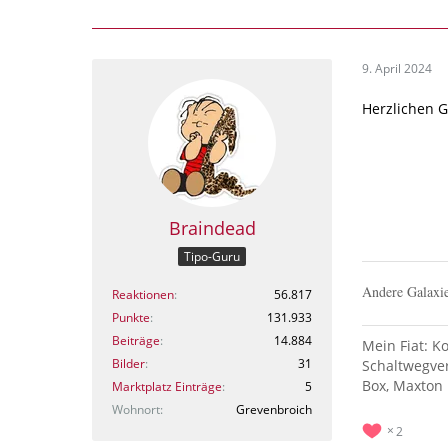
9. April 2024
Herzlichen 
Braindead
Tipo-Guru
Andere Galaxie
Reaktionen
56.817
Punkte
131.933
Beiträge
14.884
Mein Fiat: K
Bilder
31
Schaltwegver
Box, Maxton 
Marktplatz Einträge
5
Wohnort
Grevenbroich
2