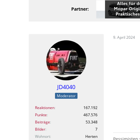
Partner:
9. April 2024
JD4040
Moderator
Reaktionen
167.192
Punkte
467.576
Beiträge
53.348
Bilder
7
Wohnort
Herten
Pessimisten