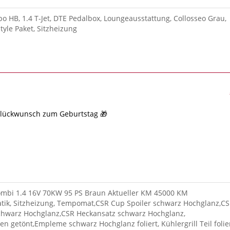
ipo HB, 1.4 T-Jet, DTE Pedalbox, Loungeausstattung, Collosseo Grau,
tyle Paket, Sitzheizung
Glückwunsch zum Geburtstag 🎁
Kombi 1.4 16V 70KW 95 PS Braun Aktueller KM 45000 KM
tik, Sitzheizung, Tempomat,CSR Cup Spoiler schwarz Hochglanz,C
schwarz Hochglanz,CSR Heckansatz schwarz Hochglanz,
en getönt,Empleme schwarz Hochglanz foliert, Kühlergrill Teil folier