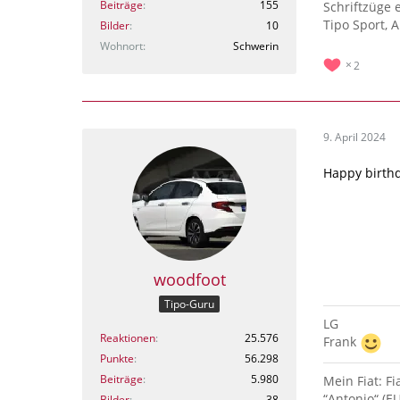
Beiträge
155
Schriftzüge 
Tipo Sport, 
Bilder
10
Wohnort
Schwerin
2
9. April 2024
Happy birthd
woodfoot
Tipo-Guru
LG
Reaktionen
25.576
Frank
Punkte
56.298
Beiträge
5.980
Mein Fiat: F
“Antonio“ (E
Bilder
38