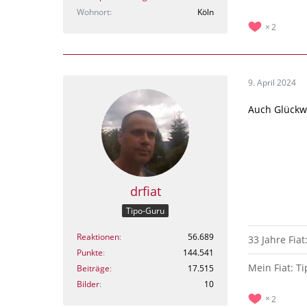
Wohnort
Köln
2
9. April 2024
Auch Glückw
drfiat
Tipo-Guru
Reaktionen
56.689
33 Jahre Fiat
Punkte
144.541
Mein Fiat: T
Beiträge
17.515
Bilder
10
2