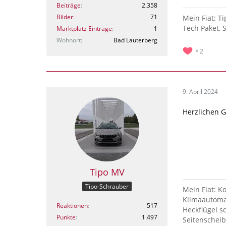
Beiträge
2.358
Bilder
71
Mein Fiat: T
Tech Paket, S
Marktplatz Einträge
1
Wohnort
Bad Lauterberg
2
9. April 2024
Herzlichen 
Tipo MV
Tipo-Schrauber
Mein Fiat: 
Klimaautoma
Reaktionen
517
Heckflügel 
Punkte
1.497
Seitenscheib