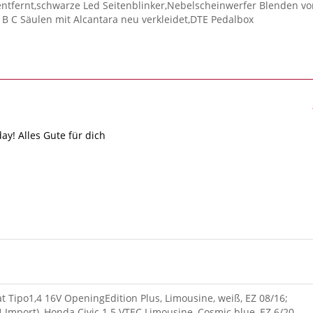
entfernt,schwarze Led Seitenblinker,Nebelscheinwerfer Blenden v
A B C Säulen mit Alcantara neu verkleidet,DTE Pedalbox
ay! Alles Gute für dich
iat Tipo1,4 16V OpeningEdition Plus, Limousine, weiß, EZ 08/16;
U-Import), Honda Civic 1.5 VTEC Limousine, Cosmic blue, EZ 6/20