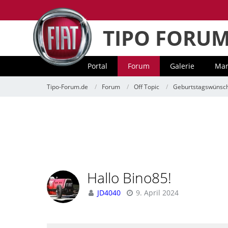
TIPO FORU
Portal
Forum
Galerie
Mar
Tipo-Forum.de
Forum
Off Topic
Geburtstagswünsc
Hallo Bino85!
JD4040
9. April 2024