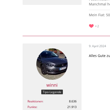
Manchmal hö
Mein Fiat: 5
2
9. April 2024
Alles Gute 
winni
Tipo-Legende
Reaktionen
8.636
Punkte
21.913