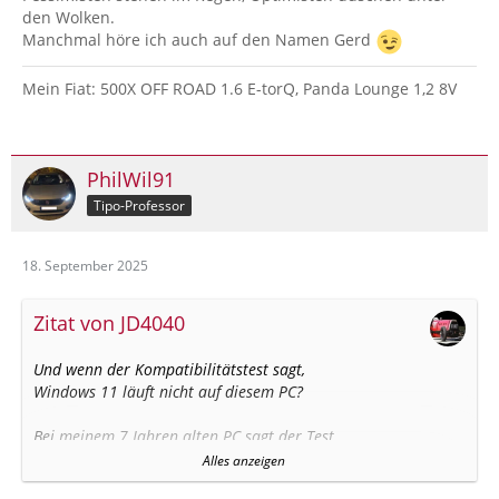
den Wolken.
Manchmal höre ich auch auf den Namen Gerd
Mein Fiat: 500X OFF ROAD 1.6 E-torQ, Panda Lounge 1,2 8V
PhilWil91
Tipo-Professor
18. September 2025
Zitat von JD4040
Und wenn der Kompatibilitätstest sagt,
Windows 11 läuft nicht auf diesem PC?
Bei meinem 7 Jahren alten PC sagt der Test,
mein i5-7400 3GHz ist nicht kompatibel.
Alles anzeigen
Obwohl die CPU 4 Kerne hat, mit 3GHz.