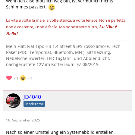
Wenn ich also plötzlich weg bin, ist vermutlich
nichts
Schlimmes passiert.
La vita a volte fa male, a volte stanca, a volte ferisce.
Non è perfetta,
non è coerente, - non è facile.
Ma nonostante tutto,
La Vita è
Bella!
Mein Fiat: Fiat Tipo HB 1.4 Street 95PS rosso amore, Tech
Paket (PDC, Tempomat, Bluetooth, MFL), Sitzheizung,
Nebelscheinwerfer, LED Tagfahr- und Abblendlicht,
nachgerüstete 12V im Kofferraum, EZ 08/2019
1
1
JD4040
Moderator
18. September 2025
Nach so einer Umstellung ein Systemabbild erstellen,