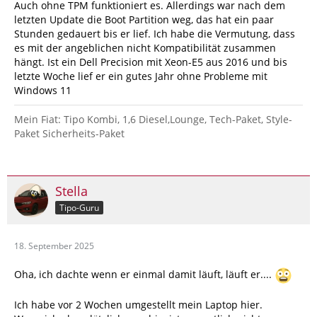
Alles andere ist o.k. auch TPM 2.0
Auch ohne TPM funktioniert es. Allerdings war nach dem
letzten Update die Boot Partition weg, das hat ein paar
Es funktioniert aber doch, wenn man nach diesem Video
Stunden gedauert bis er lief. Ich habe die Vermutung, dass
vorgeht.
es mit der angeblichen nicht Kompatibilität zusammen
hängt. Ist ein Dell Precision mit Xeon-E5 aus 2016 und bis
letzte Woche lief er ein gutes Jahr ohne Probleme mit
Windows 11
Mein Fiat: Tipo Kombi, 1,6 Diesel,Lounge, Tech-Paket, Style-
Paket Sicherheits-Paket
[Externes Medium:
https://youtu.be/q7b0n5VK8lY
]
Stella
Tipo-Guru
18. September 2025
Oha, ich dachte wenn er einmal damit läuft, läuft er....
Ich habe vor 2 Wochen umgestellt mein Laptop hier.