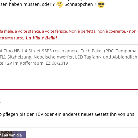
ssen haben müssen, oder ?
Schnäppchen ?
fa male, a volte stanca, a volte ferisce.
Non è perfetta, non è coerente, - non 
stante tutto,
La Vita è Bella!
iat Tipo HB 1.4 Street 95PS rosso amore, Tech Paket (PDC, Tempomat
FL), Sitzheizung, Nebelscheinwerfer, LED Tagfahr- und Abblendlicht
e 12V im Kofferraum, EZ 08/2019
1
4
 pflegen bis der TÜV oder ein anderes neues Gesetz ihn von uns