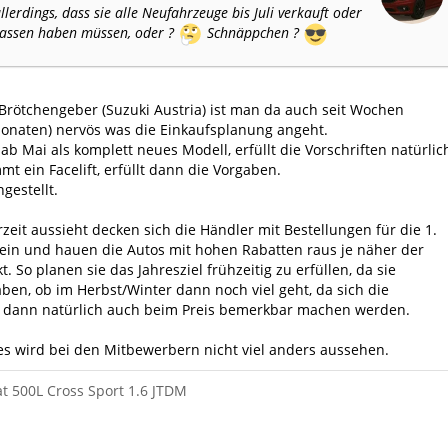
llerdings, dass sie alle Neufahrzeuge bis Juli verkauft oder
lassen haben müssen, oder ?
Schnäppchen ?
rötchengeber (Suzuki Austria) ist man da auch seit Wochen
Monaten) nervös was die Einkaufsplanung angeht.
ab Mai als komplett neues Modell, erfüllt die Vorschriften natürlic
mt ein Facelift, erfüllt dann die Vorgaben.
ngestellt.
rzeit aussieht decken sich die Händler mit Bestellungen für die 1.
 ein und hauen die Autos mit hohen Rabatten raus je näher der
 So planen sie das Jahresziel frühzeitig zu erfüllen, da sie
en, ob im Herbst/Winter dann noch viel geht, da sich die
dann natürlich auch beim Preis bemerkbar machen werden.
 es wird bei den Mitbewerbern nicht viel anders aussehen.
iat 500L Cross Sport 1.6 JTDM