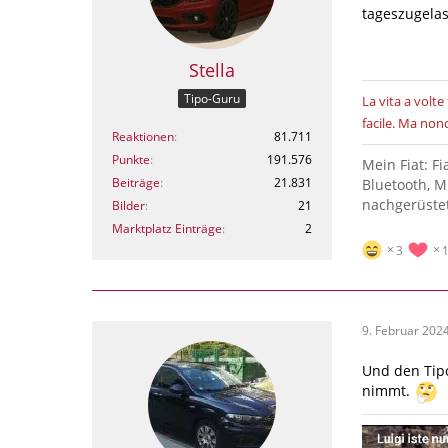
tageszugela
Stella
Tipo-Guru
La vita a volte 
facile.
Ma nono
Reaktionen
81.711
Punkte
191.576
Mein Fiat: F
Beiträge
21.831
Bluetooth, M
nachgerüstet
Bilder
21
Marktplatz Einträge
2
3
9. Februar 202
Und den Tipo
nimmt.