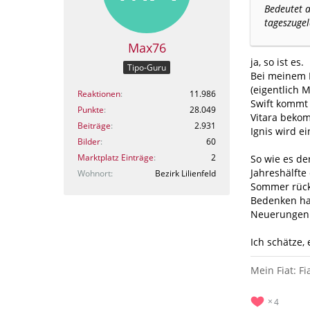
Bedeutet a
tageszuge
Max76
ja, so ist es.
Tipo-Guru
Bei meinem B
(eigentlich 
Reaktionen
11.986
Swift kommt 
Punkte
28.049
Vitara bekom
Beiträge
2.931
Ignis wird ei
Bilder
60
Marktplatz Einträge
2
So wie es de
Jahreshälfte
Wohnort
Bezirk Lilienfeld
Sommer rückt.
Bedenken hab
Neuerungen 
Ich schätze,
Mein Fiat: F
4