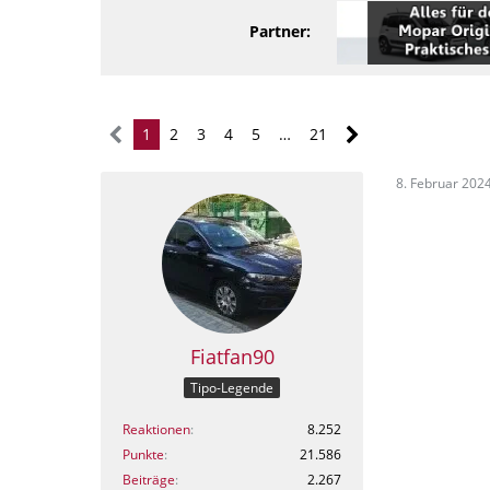
Partner:
1
2
3
4
5
…
21
8. Februar 202
Fiatfan90
Tipo-Legende
Reaktionen
8.252
Punkte
21.586
Beiträge
2.267