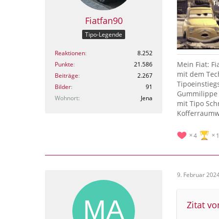
Fiatfan90
Tipo-Legende
Reaktionen
8.252
Mein Fiat: F
Punkte
21.586
mit dem Tech
Beiträge
2.267
Tipoeinstieg
Bilder
91
Gummilippe 
Wohnort
Jena
mit Tipo Sch
Kofferraumw
4
9. Februar 202
Zitat vo