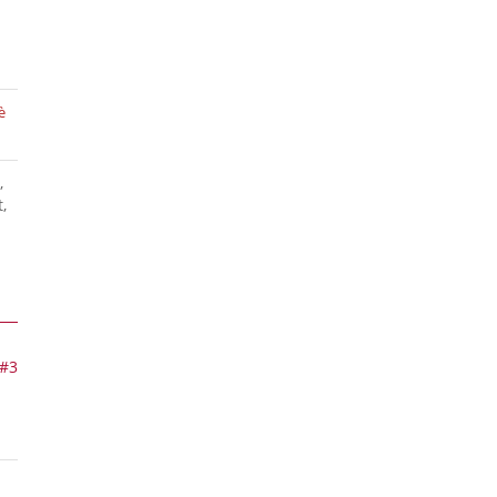
è
,
,
#3