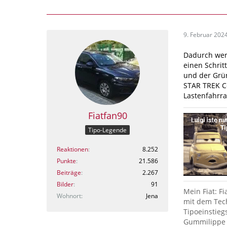
9. Februar 202
Dadurch wer
einen Schrit
und der Grü
STAR TREK Co
Lastenfahrra
Fiatfan90
Tipo-Legende
Reaktionen
8.252
Punkte
21.586
Beiträge
2.267
Bilder
91
Mein Fiat: F
Wohnort
Jena
mit dem Tech
Tipoeinstieg
Gummilippe 