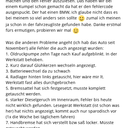
machen und den Fehler auszulesen. Das haben wir bei
einem Kumpel schon gemacht da hat er den fehlercode
ausgespuckt. Der hat einen BMW, ich glaube nicht dass es
bei meinem so viel anders sein sollte
zumal ich meinen
ja schon in der fahrzeugliste gefunden habe. Danke erstmal
fürs ermutigen, probieren wir mal
Was die anderen Probleme angeht (ich hab das Auto seit
November!) alle Fehler die auch angezeigt wurden:
1. Öldruckpumpe zehn Tage nach Kauf aufgeblinkt. In der
Werkstatt behoben.
2. Kurz darauf Glühkerzen wechseln angezeigt.
3. Batteriewechsel da zu schwach
4. Radlager hinten links getauscht, hier wäre mir lt.
Werkstatt fast alles durchgebrochen
5. Bremssattel hat sich festgesetzt, musste komplett
getauscht werden.
6. starker Dieselgeruch im Innenraum, Fehler bis heute
nicht wirklich gefunden. Lesegerät Werkstatt (ist schon was
her) hat nichts angezeigt, kommt auch nur sparodisch vor
(1x die Woche bei täglichem fahren)
7. Handbremse hat sich verstellt bzw saß locker. Müsste