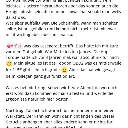
Co. Kommt wie vor wie immer. Eventuell konnte ich ein
leichtes "klackern" heraushören aber das können auch die
Hirngespinste sein, die man bei sowas hat sobald man weiß
da ist was.
Was aber auffällig war. Die Schalthilfe, wann man schalten
sollte, ist ausgefallen und kommt nicht mehr. Ist mir zwar
nicht wichtig aber aber nur mal so.
drfiat
was das Lesegerät betrifft: Das hatte ich mir kurz
vor dem Fiat geholt. War Mitte letzten Jahres. Die App
Torque hatte ich vor 4 Jahren mal, war absolut nix für mich
Mein aktuelles ist das Topdon OBD2 was es mittlerweile
für 115€ gibt sehe ich grade
Aber das hat wie gesagt
beim kollegen ganz gut funktioniert.
Was es bei mir bringt sehen wir heute Abend, da werd ich
erst wohl dazu kommen es mal zu testen und werde die
Ergebnisse natürlich hier posten.
Nachtrag: Tatsächlich war ich bisher immer nur in einer
Werkstatt. Der kann ich wohl das nicht finden des Diesel
Geruchs anhängen aber alles andere kann er nichts für,
deswegen bedarf es nie einem Wechsel.