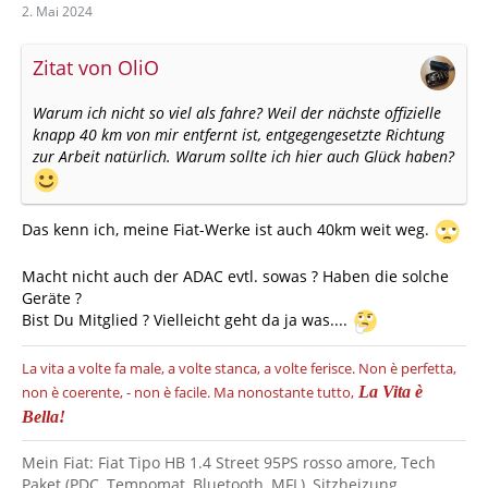
2. Mai 2024
Zitat von OliO
Warum ich nicht so viel als fahre? Weil der nächste offizielle
knapp 40 km von mir entfernt ist, entgegengesetzte Richtung
zur Arbeit natürlich. Warum sollte ich hier auch Glück haben?
Das kenn ich, meine Fiat-Werke ist auch 40km weit weg.
Macht nicht auch der ADAC evtl. sowas ? Haben die solche
Geräte ?
Bist Du Mitglied ? Vielleicht geht da ja was....
La vita a volte fa male, a volte stanca, a volte ferisce.
Non è perfetta,
non è coerente, - non è facile.
Ma nonostante tutto,
La Vita è
Bella!
Mein Fiat: Fiat Tipo HB 1.4 Street 95PS rosso amore, Tech
Paket (PDC, Tempomat, Bluetooth, MFL), Sitzheizung,