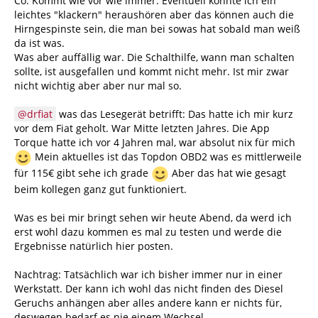
Co. Kommt wie vor wie immer. Eventuell konnte ich ein
leichtes "klackern" heraushören aber das können auch die
Hirngespinste sein, die man bei sowas hat sobald man weiß
da ist was.
Was aber auffällig war. Die Schalthilfe, wann man schalten
sollte, ist ausgefallen und kommt nicht mehr. Ist mir zwar
nicht wichtig aber aber nur mal so.
drfiat
was das Lesegerät betrifft: Das hatte ich mir kurz
vor dem Fiat geholt. War Mitte letzten Jahres. Die App
Torque hatte ich vor 4 Jahren mal, war absolut nix für mich
Mein aktuelles ist das Topdon OBD2 was es mittlerweile
für 115€ gibt sehe ich grade
Aber das hat wie gesagt
beim kollegen ganz gut funktioniert.
Was es bei mir bringt sehen wir heute Abend, da werd ich
erst wohl dazu kommen es mal zu testen und werde die
Ergebnisse natürlich hier posten.
Nachtrag: Tatsächlich war ich bisher immer nur in einer
Werkstatt. Der kann ich wohl das nicht finden des Diesel
Geruchs anhängen aber alles andere kann er nichts für,
deswegen bedarf es nie einem Wechsel.