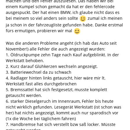
machen und den Fehler auszulesen. Das haben wir bei
einem Kumpel schon gemacht da hat er den fehlercode
ausgespuckt. Der hat einen BMW, ich glaube nicht dass es
bei meinem so viel anders sein sollte
zumal ich meinen
ja schon in der fahrzeugliste gefunden habe. Danke erstmal
fürs ermutigen, probieren wir mal
Was die anderen Probleme angeht (ich hab das Auto seit
November!) alle Fehler die auch angezeigt wurden:
1. Öldruckpumpe zehn Tage nach Kauf aufgeblinkt. In der
Werkstatt behoben.
2. Kurz darauf Glühkerzen wechseln angezeigt.
3. Batteriewechsel da zu schwach
4. Radlager hinten links getauscht, hier wäre mir lt.
Werkstatt fast alles durchgebrochen
5. Bremssattel hat sich festgesetzt, musste komplett
getauscht werden.
6. starker Dieselgeruch im Innenraum, Fehler bis heute
nicht wirklich gefunden. Lesegerät Werkstatt (ist schon was
her) hat nichts angezeigt, kommt auch nur sparodisch vor
(1x die Woche bei täglichem fahren)
7. Handbremse hat sich verstellt bzw saß locker. Müsste