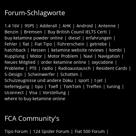
Forum-Schlagworte
1.4 16V
95PS
Adderall
AHK
Android
Antenne
Benzin
Bremsen
Buy British Counil IELTS Certi
buy ketamine powder online
diesel
erfahrungen
Fehler
fiat
Fiat Tipo
Führerschein
getriebe
hatchback
Hessen
ketamine website reviews
kombi
Kupplung
Motor
Motor Problem
Navi
Navigation
Neues Mitglied
order ketamine online
oxycodone
Probleme
PTE
radio
Radioaustausch
Resident Cards
S-Design
Scheinwerfer
Schotten
Schulzeugnisse und andere Doku
sport
t-jet
tieferlegung
tipo
Toefl
TomTom
Treffen
tuning
Uconnect
Visa
Vorstellung
where to buy ketamine online
FCA Community's
Tipo Forum
124 Spider Forum
Fiat 500 Forum