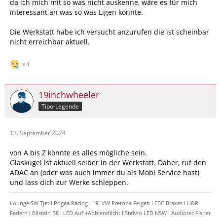
da ich mich mit so was nicht auskenne, wäre es für mich
interessant an was so was Ligen könnte.
Die Werkstatt habe ich versucht anzurufen die ist scheinbar
nicht erreichbar aktuell.
1
19inchwheeler
Tipo-Legende
13. September 2024
von A bis Z könnte es alles mögliche sein.
Glaskugel ist aktuell selber in der Werkstatt. Daher, ruf den
ADAC an (oder was auch immer du als Mobi Service hast)
und lass dich zur Werke schleppen.
Lounge SW Tjet l Pogea Racing l 19" VW Pretoria Felgen l EBC Brakes l H&R
Federn l Bilstein B8 l LED Auf.+Abblendlicht l Stelvio LED NSW l Audiotec Fisher