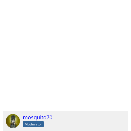
der Software am Auto arbeiten zu können:
https://www.ebay.de/itm/Interf…2-Tester-USB/152596959601
https://www.ebay.de/itm/Adapte…BD-OBD2-II-
2/162811373061
Bei mir hat sich bis jetzt das Multiecuscan in der Version 4.0
am besten bewährt, mit neueren hatte ich Probleme mich mit
der ECU zu verbinden.
mosquito70
Moderator