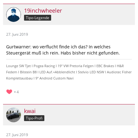
19inchwheeler
Tipo-Legende
27. Juni 2019
Gurtwarner: wo verflucht finde ich das? In welches
Steuergerät muß ich rein. Habs bisher nicht gefunden.
Lounge SW Tjet l Pogea Racing l 19" VW Pretoria Felgen l EBC Brakes l H&R
Federn l Bilstein B8 l LED Auf.+Abblendlicht l Stelvio LED NSW l Audiotec Fisher
Komplettausbau l 9" Android Custom Navi
4
kwai
Tipo-Profi
27. Juni 2019