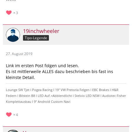
3
19inchwheeler
Tipo-Legende
27. August 2019
Link im ersten Post folgen und lesen.
Es ist mittlerweile ALLES dazu beschrieben bis fast ins
kleinste Detail.
Lounge SW Tjet l Pogea Racing l 19" VW Pretoria Felgen l EBC Brakes l H&R
Federn l Bilstein B8 l LED Auf.+Abblendlicht l Stelvio LED NSW l Audiotec Fisher
Komplettausbau l 9" Android Custom Navi
4