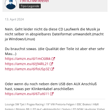
19inchwheeler
Tipo-Legende
13. April 2024
Nein. Geht leider nicht da diese CD Laufwerk die Musik ja
nicht selber in abspielbares Dateiformat umwandelt.(macht
ja Windows/Linux)
Du brauchst sowas. (die Qualität der Teile ist aber eher sehr
Mau...)
https://amzn.eu/d/1mC68kk
https://amzn.eu/d/j94RL21
https://amzn.eu/d/foUSp3Z
Oder wenn du noch neben dem USB den AUX Anschluß
hast, sowas per Klinkenkabel anschließen
https://amzn.eu/d/6Tut611
Lounge SW Tjet l Pogea Racing l 19" VW Pretoria Felgen l EBC Brakes l H&R
Federn l Bilstein B8 l LED Auf.+Abblendlicht l Stelvio LED NSW l Audiotec Fisher