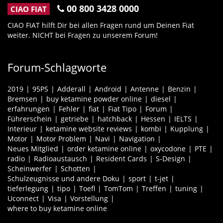
00 800 3428 0000
CIAO FIAT
CIAO FIAT hilft Dir bei allen Fragen rund um Deinen Fiat
weiter. NICHT bei Fragen zu unserem Forum!
Forum-Schlagworte
2019
95PS
Adderall
Android
Antenne
Benzin
Bremsen
buy ketamine powder online
diesel
erfahrungen
Fehler
fiat
Fiat Tipo
Forum
Führerschein
getriebe
hatchback
Hessen
IELTS
Interieur
ketamine website reviews
kombi
Kupplung
Motor
Motor Problem
Navi
Navigation
Neues Mitglied
order ketamine online
oxycodone
PTE
radio
Radioaustausch
Resident Cards
S-Design
Scheinwerfer
Schotten
Schulzeugnisse und andere Doku
sport
t-jet
tieferlegung
tipo
Toefl
TomTom
Treffen
tuning
Uconnect
Visa
Vorstellung
where to buy ketamine online