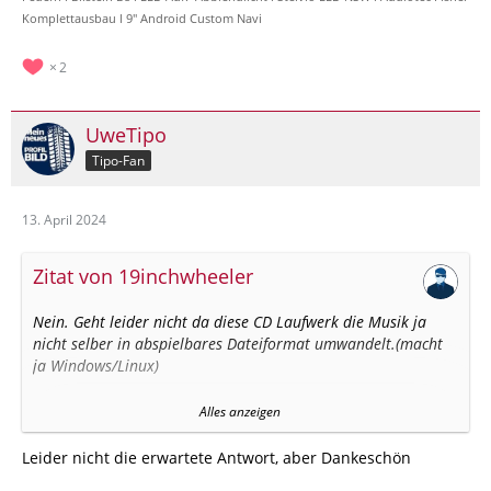
Komplettausbau l 9" Android Custom Navi
2
UweTipo
Tipo-Fan
13. April 2024
Zitat von 19inchwheeler
Nein. Geht leider nicht da diese CD Laufwerk die Musik ja
nicht selber in abspielbares Dateiformat umwandelt.(macht
ja Windows/Linux)
Du brauchst sowas. (die Qualität der Teile ist aber eher sehr
Alles anzeigen
Mau...)
https://amzn.eu/d/1mC68kk
Leider nicht die erwartete Antwort, aber Dankeschön
https://amzn.eu/d/j94RL21