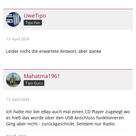
https://amzn.eu/d/foUSp3Z
UweTipo
Oder wenn du noch neben dem USB den AUX Anschluß hast,
Tipo-Fan
sowas per Klinkenkabel anschließen
https://amzn.eu/d/6Tut611
13. April 2024
Leider nicht die erwartete Antwort, aber danke
Mahatma1961
Tipo-Guru
13. April 2024
Ich hatte mir bei eBay auch mal einen CD Player zugelegt wo
es hieß das würde über den USB Anschluss funktionieren.
Ging aber nicht - zurückgeschickt. Seitdem nur Radio.